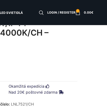
0
LOGIN / REGISTER
0.00
€
LED SVIETIDLÁ
5W/IP44
4000K/CH –
Okamžitá expedícia
Nad 20€ poštovné zdarma
číslo:
LNL7521/CH