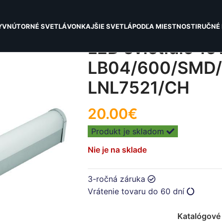
Y
VNÚTORNÉ SVETLÁ
VONKAJŠIE SVETLÁ
PODĽA MIESTNOSTI
RUČNÉ 
LED svietidlo 1
LB04/600/SMD/
LNL7521/CH
20.00
€
Produkt je skladom
Nie je na sklade
3-ročná záruka
Vrátenie tovaru do 60 dní
Katalógové 