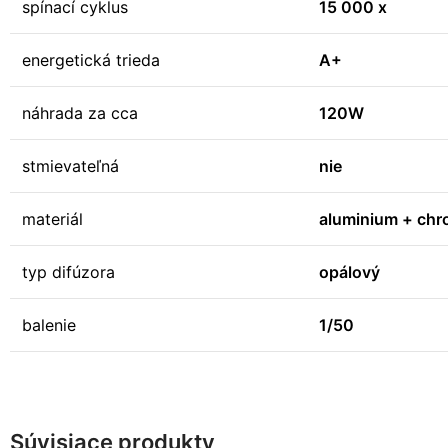
spínací cyklus
15 000 x
energetická trieda
A+
náhrada za cca
120W
stmievateľná
nie
materiál
aluminium + chr
typ difúzora
opálový
balenie
1/50
Súvisiace produkty