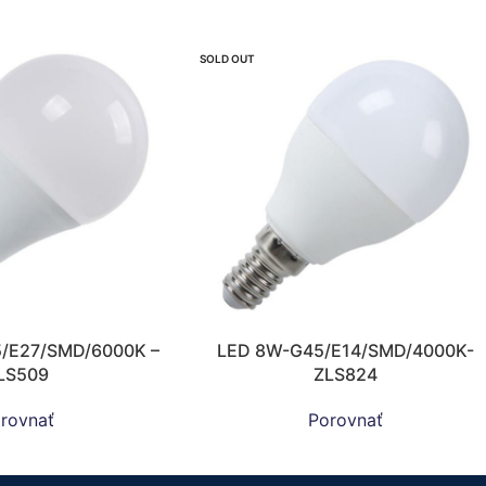
SOLD OUT
5/E27/SMD/6000K –
LED 8W-G45/E14/SMD/4000K-
LS509
ZLS824
rovnať
Porovnať