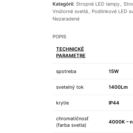
Kategórií:
Stropné LED lampy
,
Str
Vnútorné svetlá
,
Podlinkové LED sv
Nezaradené
POPIS
TECHNICKÉ
PARAMETRE
spotreba
15W
svetelný tok
1400Lm
krytie
IP44
chromatičnosť
4000K – ne
(farba svetla)