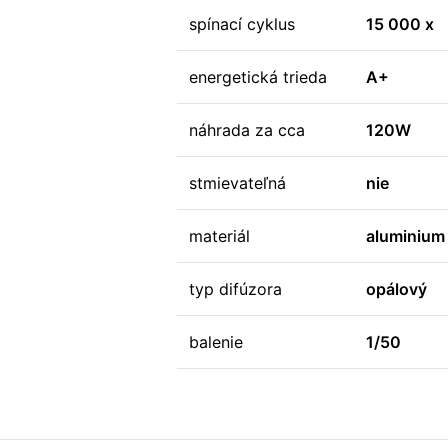
spínací cyklus
15 000 x
energetická trieda
A+
náhrada za cca
120W
stmievateľná
nie
materiál
aluminium 
typ difúzora
opálový
balenie
1/50