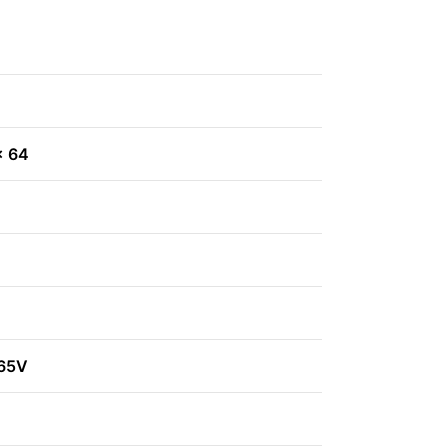
x 64
265V