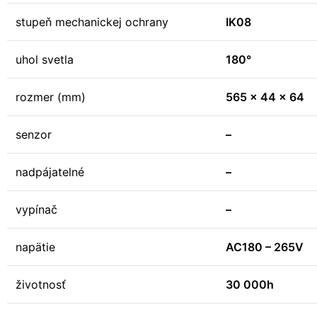
stupeň mechanickej ochrany
IK08
uhol svetla
180°
rozmer (mm)
565 x 44 x 64
senzor
–
nadpájatelné
–
vypínač
–
napätie
AC180 – 265V
životnosť
30 000h