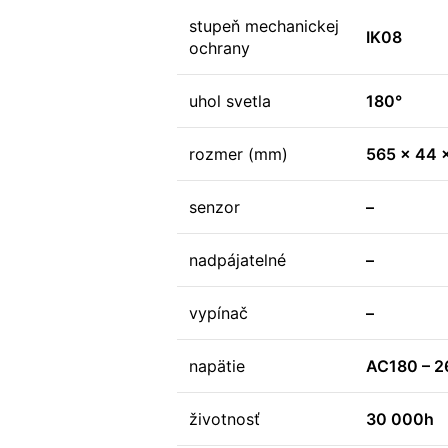
stupeň mechanickej
IK08
ochrany
uhol svetla
180°
rozmer (mm)
565 x 44 
senzor
–
nadpájatelné
–
vypínač
–
napätie
AC180 – 
životnosť
30 000h