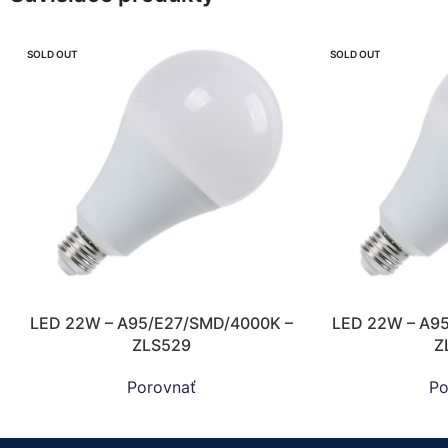
SOLD OUT
SOLD OUT
LED 22W – A95/E27/SMD/4000K –
LED 22W – A9
ZLS529
Z
Porovnať
Po