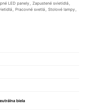
opné LED panely
,
Zapustené svietidlá
,
ietidlá
,
Pracovné svetlá
,
Stolové lampy
,
utrálna biela