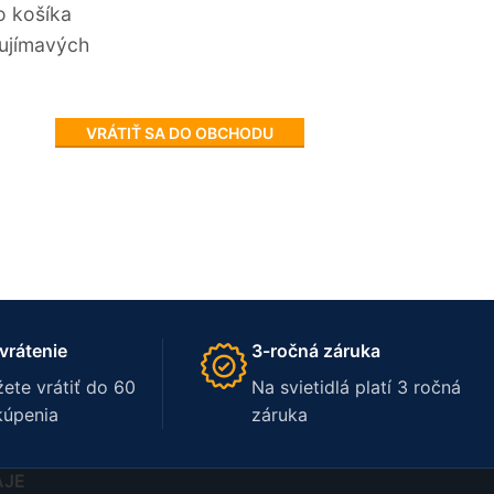
o košíka
aujímavých
VRÁTIŤ SA DO OBCHODU
vrátenie
3-ročná záruka
ete vrátiť do 60
Na svietidlá platí 3 ročná
kúpenia
záruka
AJE