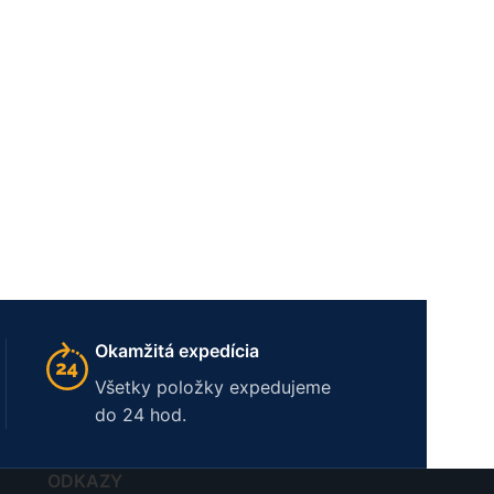
Okamžitá expedícia
Všetky položky expedujeme
do 24 hod.
ODKAZY