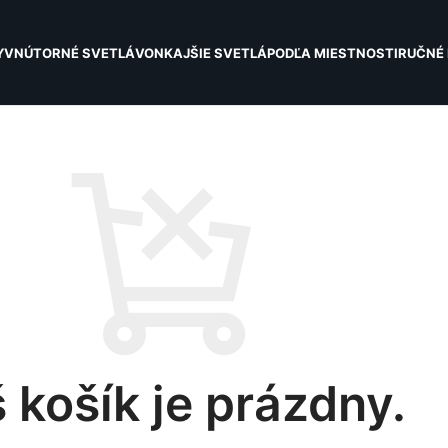
Y
VNÚTORNÉ SVETLÁ
VONKAJŠIE SVETLÁ
PODĽA MIESTNOSTI
RUČNÉ 
 košík je prázdny.