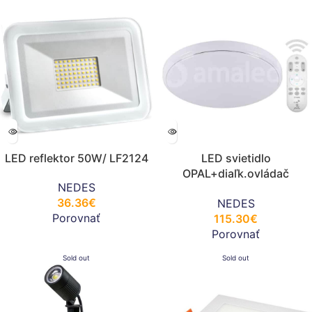
LED reflektor 50W/ LF2124
LED svietidlo
OPAL+diaľk.ovládač
NEDES
50W/CLR7/SMD/RC –
36.36
€
NEDES
LC801L
Porovnať
115.30
€
Porovnať
Sold out
Sold out