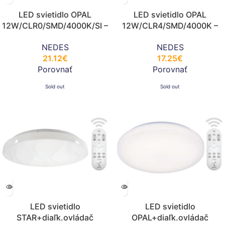
LED svietidlo OPAL
LED svietidlo OPAL
12W/CLR0/SMD/4000K/SI –
12W/CLR4/SMD/4000K –
LC721A/SI
LC721S
NEDES
NEDES
21.12
€
17.25
€
Porovnať
Porovnať
Sold out
Sold out
LED svietidlo
LED svietidlo
STAR+diaľk.ovládač
OPAL+diaľk.ovládač