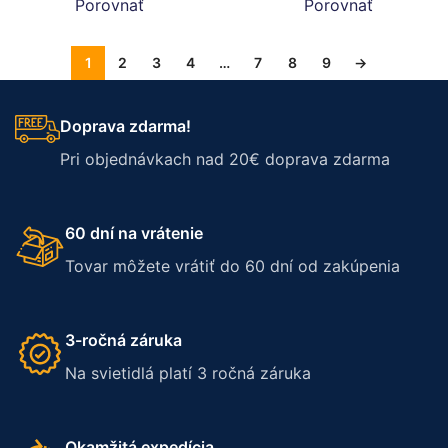
Porovnať
Porovnať
1
2
3
4
…
7
8
9
→
Doprava zdarma!
Pri objednávkach nad 20€ doprava zdarma
60 dní na vrátenie
Tovar môžete vrátiť do 60 dní od zakúpenia
3-ročná záruka
Na svietidlá platí 3 ročná záruka
Okamžitá expedícia