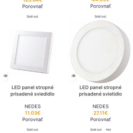
Porovnať
Porovnať
Sold out
Sold out
LED panel stropné
LED panel stropné
prisadené sviedidlo
prisadené svietidlo
6W/4000K/štvorec-LPL421
24W/4000K/LPL325
NEDES
NEDES
11.03
€
27.11
€
Porovnať
Porovnať
Sold out
Sold out
Hot