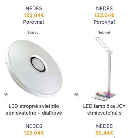
50W/CLR1/SMD/RC/AS –
50W/CLR4/SMD/RC –
NEDES
NEDES
LC811W
LC801S
123.04
€
123.04
€
Porovnať
Porovnať
Sold out
Sold out
LED stropné svietidlo
LED lampička JOY
stmievateľné + diaľkové
stmievateľná s
ovladanie LC811U
časovačom,bezd.nabíjaním
NEDES
NEDES
a USB 6W – DL2301/W
123.04
€
62.44
€