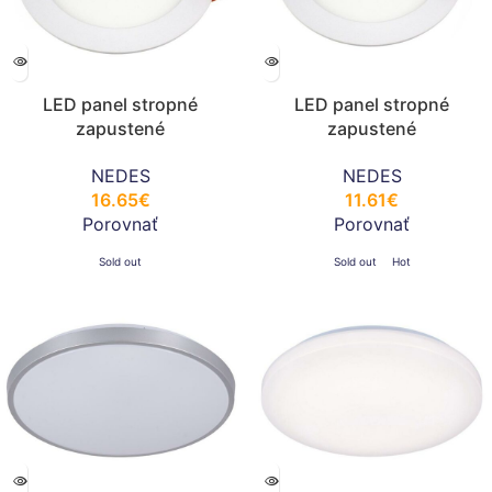
LED panel stropné
LED panel stropné
zapustené
zapustené
svietidlo18W/PR/SMD/4000
svietidlo12W/PR/SMD/4000
NEDES
NEDES
K/WH – LPL124
K/WH – LPL123
16.65
€
11.61
€
Porovnať
Porovnať
Sold out
Sold out
Hot