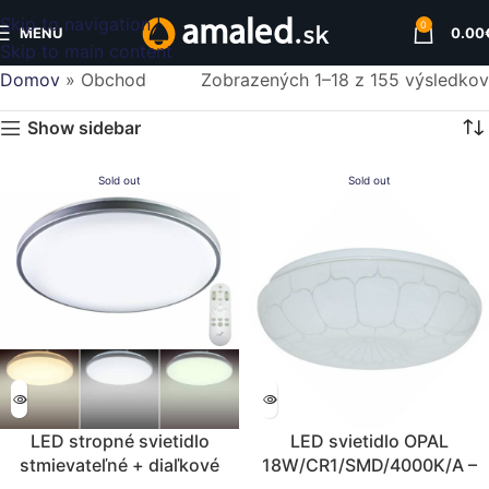
Skip to navigation
0
MENU
0.00
Skip to main content
Domov
»
Obchod
Zobrazených 1–18 z 155 výsledkov
Show sidebar
Sold out
Sold out
LED stropné svietidlo
LED svietidlo OPAL
stmievateľné + diaľkové
18W/CR1/SMD/4000K/A –