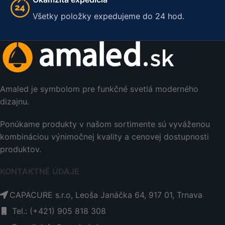
Všetky položky expedujeme do 24 hod.
Amaled je symbolom pre funkčné svetlá moderného
dizajnu.
Ponúkame produkty v našom sortimente sú vyváženou
kombináciou výnimočnej kvality a cenovej dostupnosti
produktov.
KONTAKTNÉ ÚDAJE
CAPACURE s.r.o, Leoša Janáčka 64, 917 01, Trnava
Tel.: (+421) 905 818 308