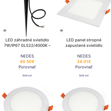
LED záhradné svietidlo
LED panel stropné
7W/IP67 GL522/4000K –
zapustené svietidlo
LGL423
24W/300x300mm/4000K/ –
NEDES
NEDES
LPL225
40.50
€
24.01
€
Porovnať
Porovnať
Sold out
Sold out