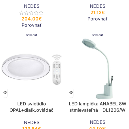
ovladanie LC801A/SI
LCL122A
NEDES
NEDES
21.12
€
204.00
€
Porovnať
Porovnať
Sold out
Sold out
LED svietidlo
LED lampička ANABEL 8W
OPAL+diaľk.ovládač
stmievateľná – DL1206/W
24W/CLR6/SMD/RC –
NEDES
NEDES
LC800P
44.03
€
123.84
€