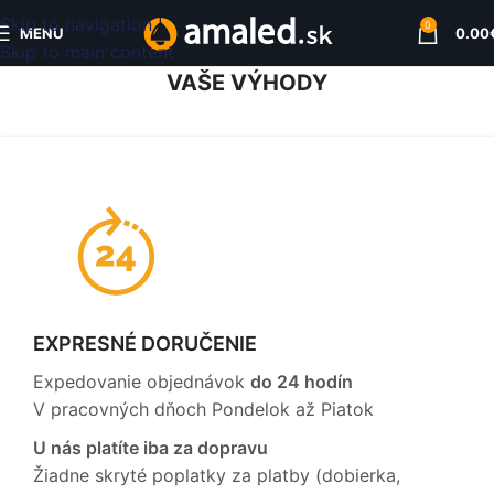
Skip to navigation
0
MENU
0.00
Skip to main content
VAŠE VÝHODY
EXPRESNÉ DORUČENIE
Expedovanie objednávok
do 24 hodín
V pracovných dňoch Pondelok až Piatok
U nás platíte iba za dopravu
Žiadne skryté poplatky za platby (dobierka,