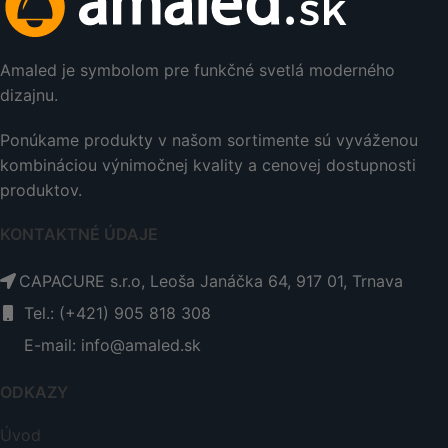
Amaled je symbolom pre funkčné svetlá moderného
dizajnu.
Ponúkame produkty v našom sortimente sú vyváženou
kombináciou výnimočnej kvality a cenovej dostupnosti
produktov.
KONTAKTNÉ ÚDAJE
CAPACURE s.r.o, Leoša Janáčka 64, 917 01, Trnava
Tel.: (+421) 905 818 308
E-mail: info@amaled.sk
ODKAZY
Úvod