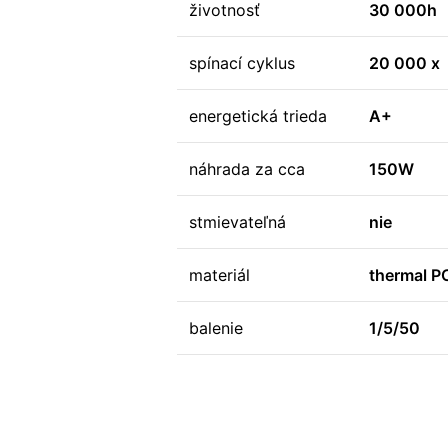
životnosť
30 000h
spínací cyklus
20 000 x
energetická trieda
A+
náhrada za cca
150W
stmievateľná
nie
materiál
thermal P
balenie
1/5/50