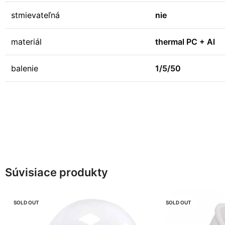
stmievateľná
nie
materiál
thermal PC + Al
balenie
1/5/50
Súvisiace produkty
SOLD OUT
SOLD OUT