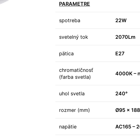
PARAMETRE
spotreba
22W
svetelný tok
2070Lm
pätica
E27
chromatičnosť
4000K – n
(farba svetla)
uhol svetla
240°
rozmer (mm)
Ø95 x 188
napätie
AC165 – 