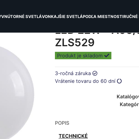
Y
VNÚTORNÉ SVETLÁ
VONKAJŠIE SVETLÁ
PODĽA MIESTNOSTI
RUČNÉ 
LED 22W – A95
ZLS529
Produkt je skladom
3-ročná záruka
Vrátenie tovaru do 60 dní
Katalógo
Kategór
POPIS
TECHNICKÉ