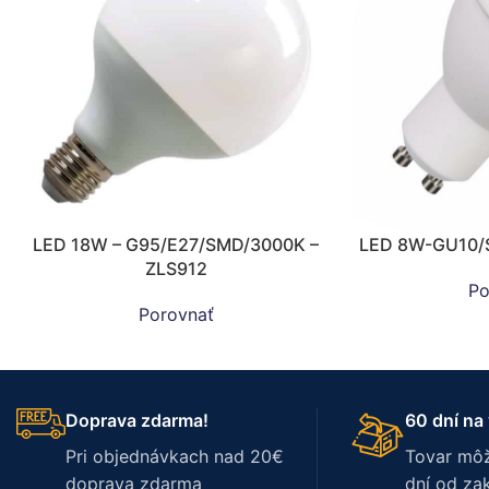
LED 18W – G95/E27/SMD/3000K –
LED 8W-GU10/
ZLS912
Po
Porovnať
Doprava zdarma!
60 dní na 
Pri objednávkach nad 20€
Tovar môž
doprava zdarma
dní od za