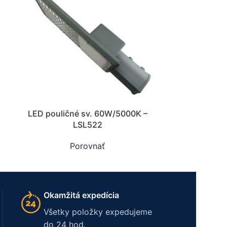
LED pouličné sv. 60W/5000K –
LSL522
Porovnať
Okamžitá expedícia
Všetky položky expedujeme
do 24 hod.