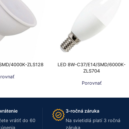
SMD/4000K-ZLS128
LED 8W-C37/E14/SMD/6000K-
ZLS704
rovnať
Porovnať
vrátenie
3-ročná záruka
ete vrátiť do 60
Na svietidlá platí 3 ročná
kúpenia
záruka