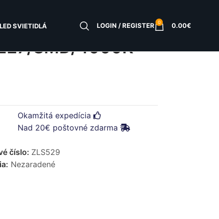
0
LOGIN / REGISTER
0.00
€
LED SVIETIDLÁ
/E27/SMD/4000K –
Okamžitá expedícia
Nad 20€ poštovné zdarma
vé číslo:
ZLS529
ia:
Nezaradené