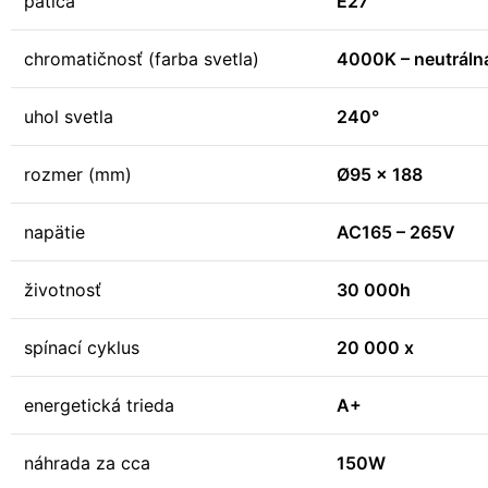
pätica
E27
chromatičnosť (farba svetla)
4000K – neutrálna
uhol svetla
240°
rozmer (mm)
Ø95 x 188
napätie
AC165 – 265V
životnosť
30 000h
spínací cyklus
20 000 x
energetická trieda
A+
náhrada za cca
150W