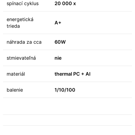
spínací cyklus
20 000 x
energetická
A+
trieda
náhrada za cca
60W
stmievateľná
nie
materiál
thermal PC + Al
balenie
1/10/100