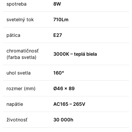
spotreba
8W
svetelný tok
710Lm
pätica
E27
chromatičnosť
3000K – teplá biela
(farba svetla)
uhol svetla
160°
rozmer (mm)
Ø46 x 89
napätie
AC165 – 265V
životnosť
30 000h