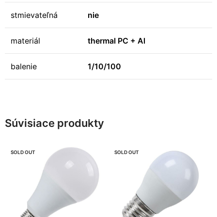
stmievateľná
nie
materiál
thermal PC + Al
balenie
1/10/100
Súvisiace produkty
SOLD OUT
SOLD OUT