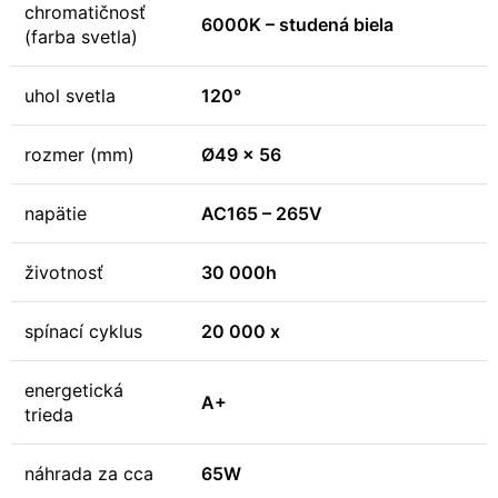
chromatičnosť
6000K – studená biela
(farba svetla)
uhol svetla
120°
rozmer (mm)
Ø49 x 56
napätie
AC165 – 265V
životnosť
30 000h
spínací cyklus
20 000 x
energetická
A+
trieda
náhrada za cca
65W