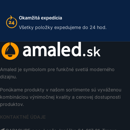
Okamžitá expedícia
Všetky položky expedujeme do 24 hod.
Amaled je symbolom pre funkčné svetlá moderného
dizajnu.
Ponúkame produkty v našom sortimente sú vyváženou
kombináciou výnimočnej kvality a cenovej dostupnosti
produktov.
KONTAKTNÉ ÚDAJE