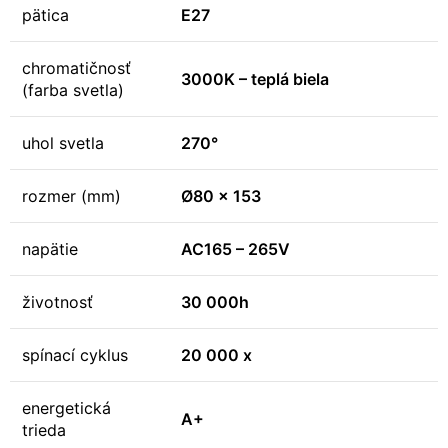
pätica
E27
chromatičnosť
3000K – teplá biela
(farba svetla)
uhol svetla
270°
rozmer (mm)
Ø80 x 153
napätie
AC165 – 265V
životnosť
30 000h
spínací cyklus
20 000 x
energetická
A+
trieda