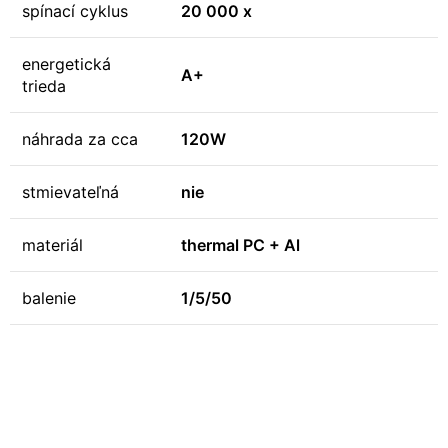
spínací cyklus
20 000 x
energetická
A+
trieda
náhrada za cca
120W
stmievateľná
nie
materiál
thermal PC + Al
balenie
1/5/50