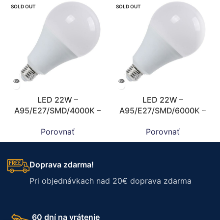
SOLD OUT
SOLD OUT
LED 22W –
LED 22W –
A95/E27/SMD/4000K –
A95/E27/SMD/6000K –
ZLS529
ZLS509
Porovnať
Porovnať
Doprava zdarma!
Pri objednávkach nad 20€ doprava zdarma
60 dní na vrátenie