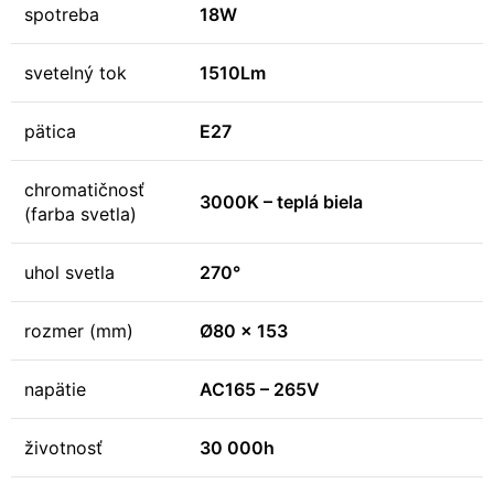
spotreba
18W
svetelný tok
1510Lm
pätica
E27
chromatičnosť
3000K – teplá biela
(farba svetla)
uhol svetla
270°
rozmer (mm)
Ø80 x 153
napätie
AC165 – 265V
životnosť
30 000h