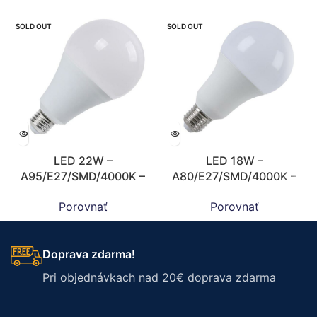
SOLD OUT
SOLD OUT
LED 22W –
LED 18W –
A95/E27/SMD/4000K –
A80/E27/SMD/4000K –
ZLS529
ZLS527
Porovnať
Porovnať
Doprava zdarma!
Pri objednávkach nad 20€ doprava zdarma