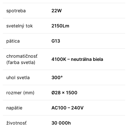
spotreba
22W
svetelný tok
2150Lm
pätica
G13
chromatičnosť
4100K – neutrálna biela
(farba svetla)
uhol svetla
300°
rozmer (mm)
Ø28 x 1500
napätie
AC100 – 240V
životnosť
30 000h