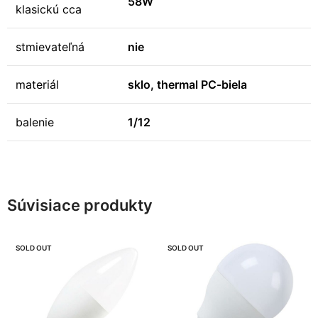
58W
klasickú cca
stmievateľná
nie
materiál
sklo, thermal PC-biela
balenie
1/12
Súvisiace produkty
SOLD OUT
SOLD OUT