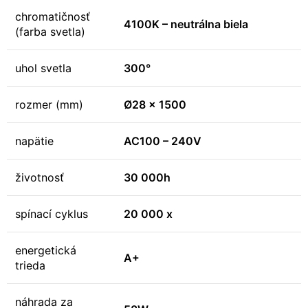
chromatičnosť
4100K – neutrálna biela
(farba svetla)
uhol svetla
300°
rozmer (mm)
Ø28 x 1500
napätie
AC100 – 240V
životnosť
30 000h
spínací cyklus
20 000 x
energetická
A+
trieda
náhrada za