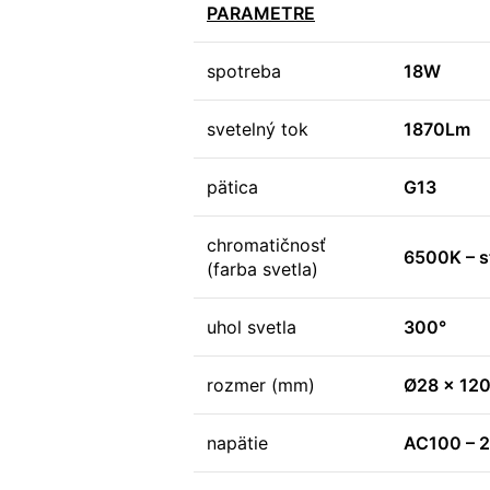
PARAMETRE
spotreba
18W
svetelný tok
1870Lm
pätica
G13
chromatičnosť
6500K – s
(farba svetla)
uhol svetla
300°
rozmer (mm)
Ø28 x 12
napätie
AC100 – 