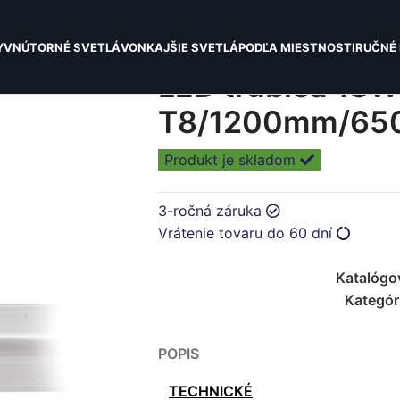
Y
VNÚTORNÉ SVETLÁ
VONKAJŠIE SVETLÁ
PODĽA MIESTNOSTI
RUČNÉ 
LED trubica 18W
T8/1200mm/650
Produkt je skladom
3-ročná záruka
Vrátenie tovaru do 60 dní
Katalógo
Kategór
POPIS
TECHNICKÉ