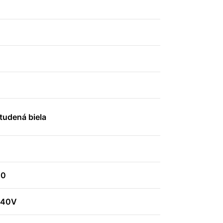
tudená biela
00
240V