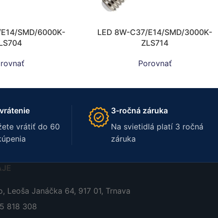
/E14/SMD/6000K-
LED 8W-C37/E14/SMD/3000K-
LS704
ZLS714
rovnať
Porovnať
vrátenie
3-ročná záruka
ete vrátiť do 60
Na svietidlá platí 3 ročná
kúpenia
záruka
AJE
, Leoša Janáčka 64, 917 01, Trnava
05 818 308