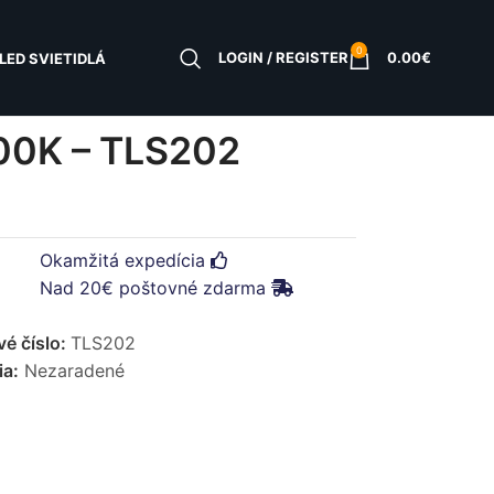
0
LOGIN / REGISTER
0.00
€
LED SVIETIDLÁ
 –
0K – TLS202
Okamžitá expedícia
Nad 20€ poštovné zdarma
vé číslo:
TLS202
ia:
Nezaradené