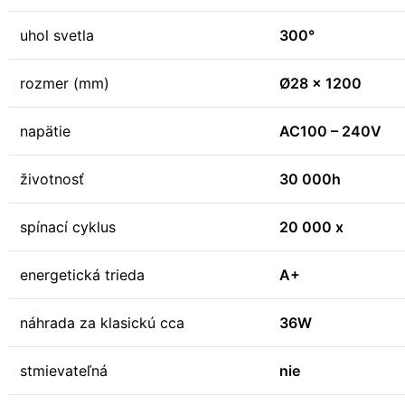
uhol svetla
300°
rozmer (mm)
Ø28 x 1200
napätie
AC100 – 240V
životnosť
30 000h
spínací cyklus
20 000 x
energetická trieda
A+
náhrada za klasickú cca
36W
stmievateľná
nie