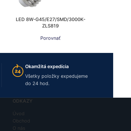
LED 8W-G45/E27/SMD/3000K-
ZLS819
Porovnať
Okamžitá expedícia
Všetky položky expedujeme
do 24 hod.
ODKAZY
Úvod
Obchod
O nás