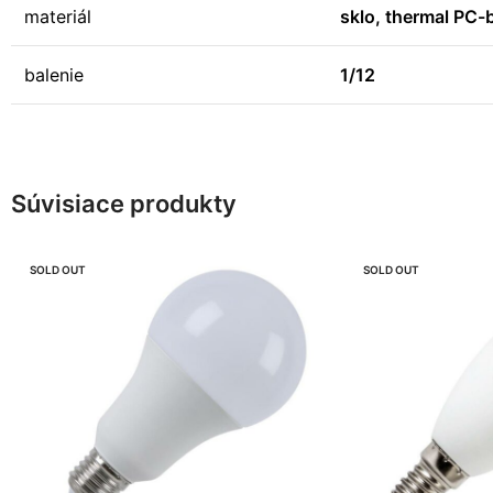
materiál
sklo, thermal PC-b
balenie
1/12
Súvisiace produkty
SOLD OUT
SOLD OUT