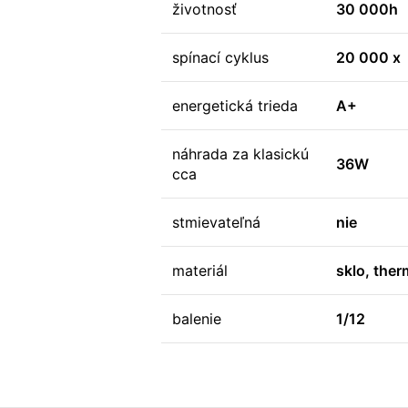
životnosť
30 000h
spínací cyklus
20 000 x
energetická trieda
A+
náhrada za klasickú
36W
cca
stmievateľná
nie
materiál
sklo, ther
balenie
1/12