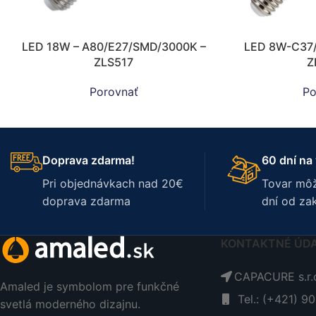
LED 18W – A80/E27/SMD/3000K –
LED 8W-C37
ZLS517
Z
Porovnať
Po
Doprava zdarma!
60 dní na 
Pri objednávkach nad 20€
Tovar môž
doprava zdarma
dní od za
KONTAKTNÉ ÚD
CAPACURE s.r.o
Amaled je symbolom pre funkčné
Tel.: (+421) 9
svetlá moderného dizajnu.