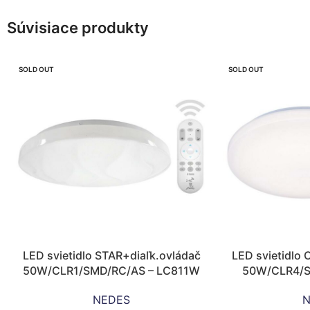
Súvisiace produkty
SOLD OUT
SOLD OUT
LED svietidlo STAR+diaľk.ovládač
LED svietidlo 
50W/CLR1/SMD/RC/AS – LC811W
50W/CLR4/S
NEDES
N