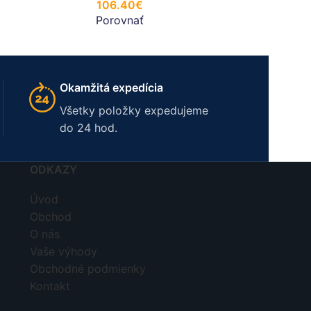
106.40
€
Porovnať
Okamžitá expedícia
Všetky položky expedujeme
do 24 hod.
ODKAZY
Úvod
Obchod
O nás
Vaše výhody
Obchodné podmienky
Kontakt