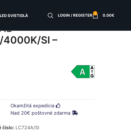
0
LOGIN / REGISTER
0.00
€
LED SVIETIDLÁ
PAL
4000K/SI –
Okamžitá expedícia
Nad 20€ poštovné zdarma
 číslo:
LC724A/SI