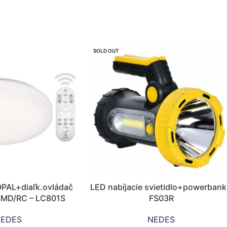
SOLD OUT
OPAL+diaľk.ovládač
LED nabíjacie svietidlo+powerbank
MD/RC – LC801S
FS03R
EDES
NEDES