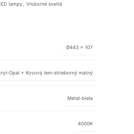
LED lampy
,
Vnútorné svetlá
Ø443 x 107
cryl-Opal + Kovový lem-strieborný matný
Metal-biela
4000K