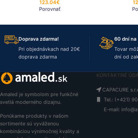
123.04
€
1
Porovnať
Po
Doprava zdarma!
60 dní na 
Pri objednávkach nad 20€
Tovar môž
doprava zdarma
dní od za
KONTAKTNÉ ÚD
CAPACURE s.r.o
Amaled je symbolom pre funkčné
Tel.: (+421) 9
svetlá moderného dizajnu.
E-mail: info@a
Ponúkame produkty v našom
sortimente sú vyváženou
kombináciou výnimočnej kvality a