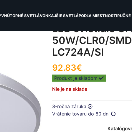
Y
VNÚTORNÉ SVETLÁ
VONKAJŠIE SVETLÁ
PODĽA MIESTNOSTI
RUČNÉ 
LED svietidlo O
50W/CLR0/SMD/
LC724A/SI
92.83
€
Produkt je skladom
Nie je na sklade
3-ročná záruka
Vrátenie tovaru do 60 dní
Katalógové