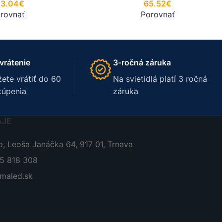
23.04
€
65.52
€
rovnať
Porovnať
vrátenie
3-ročná záruka
ete vrátiť do 60
Na svietidlá platí 3 ročná
kúpenia
záruka
AJE
, Leoša Janáčka 64, 917 01, Trnava
05 818 308
maled.sk