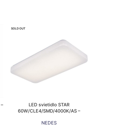
SOLD OUT
 –
LED svietidlo STAR
60W/CLE4/SMD/4000K/AS –
LC755S/R
NEDES