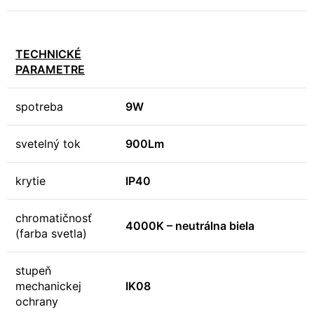
TECHNICKÉ
PARAMETRE
spotreba
9W
svetelný tok
900Lm
krytie
IP40
chromatičnosť
4000K – neutrálna biela
(farba svetla)
stupeň
mechanickej
IK08
ochrany