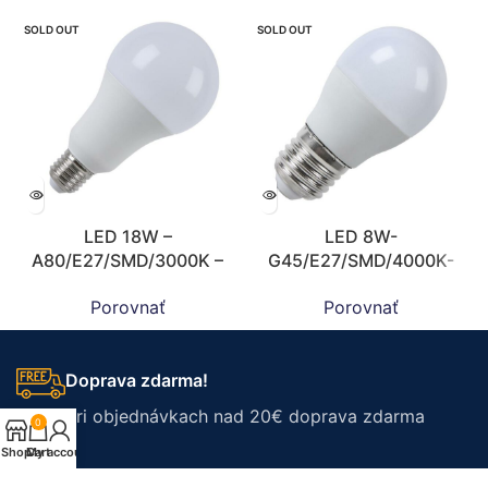
SOLD OUT
SOLD OUT
LED 18W –
LED 8W-
A80/E27/SMD/3000K –
G45/E27/SMD/4000K-
ZLS517
ZLS829
Porovnať
Porovnať
Doprava zdarma!
Pri objednávkach nad 20€ doprava zdarma
0
Shop
Cart
My account