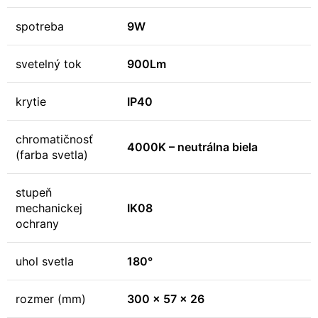
spotreba
9W
svetelný tok
900Lm
krytie
IP40
chromatičnosť
4000K – neutrálna biela
(farba svetla)
stupeň
mechanickej
IK08
ochrany
uhol svetla
180°
rozmer (mm)
300 x 57 x 26