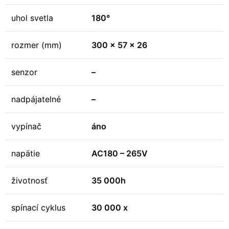
uhol svetla
180°
rozmer (mm)
300 x 57 x 26
senzor
–
nadpájatelné
–
vypínač
áno
napätie
AC180 – 265V
životnosť
35 000h
spínací cyklus
30 000 x