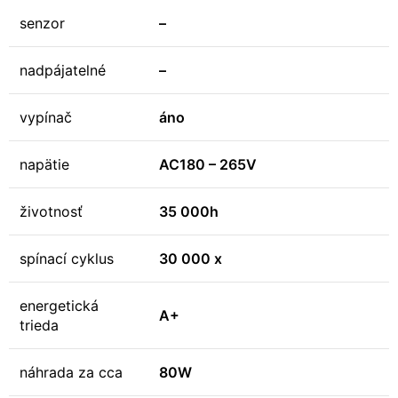
senzor
–
nadpájatelné
–
vypínač
áno
napätie
AC180 – 265V
životnosť
35 000h
spínací cyklus
30 000 x
energetická
A+
trieda
náhrada za cca
80W