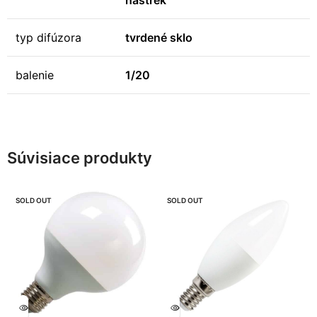
nástrek
typ difúzora
tvrdené sklo
balenie
1/20
Súvisiace produkty
SOLD OUT
SOLD OUT