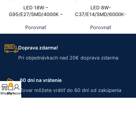
LED 18W –
LED 8W-
G95/E27/SMD/4000K –
C37/E14/SMD/6000K-
ZLS922
ZLS704
Porovnať
Porovnať
Doprava zdarma!
Pri objednávkach nad 20€ doprava zdarma
60 dní na vrátenie
0
Tovar môžete vrátiť do 60 dní od zakúpenia
Shop
Cart
My account
3-ročná záruka
Na svietidlá platí 3 ročná záruka