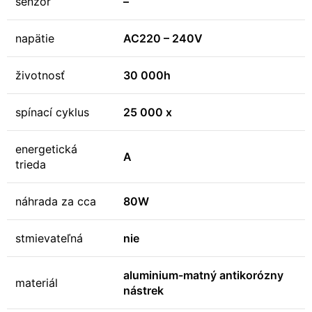
senzor
–
napätie
AC220 – 240V
životnosť
30 000h
spínací cyklus
25 000 x
energetická
A
trieda
náhrada za cca
80W
stmievateľná
nie
aluminium-matný antikorózny
materiál
nástrek