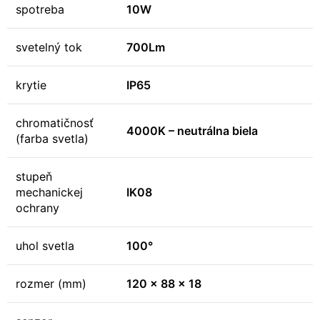
spotreba
10W
svetelný tok
700Lm
krytie
IP65
chromatičnosť
4000K – neutrálna biela
(farba svetla)
stupeň
mechanickej
IK08
ochrany
uhol svetla
100°
rozmer (mm)
120 x 88 x 18