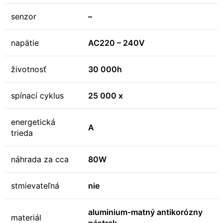
senzor
–
napätie
AC220 – 240V
životnosť
30 000h
spínací cyklus
25 000 x
energetická
A
trieda
náhrada za cca
80W
stmievateľná
nie
aluminium-matný antikorózny
materiál