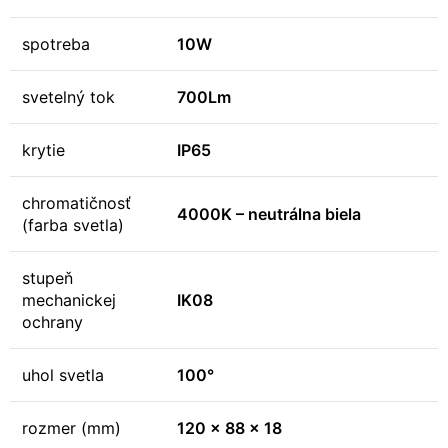
spotreba
10W
svetelný tok
700Lm
krytie
IP65
chromatičnosť
4000K – neutrálna biela
(farba svetla)
stupeň
mechanickej
IK08
ochrany
uhol svetla
100°
rozmer (mm)
120 x 88 x 18