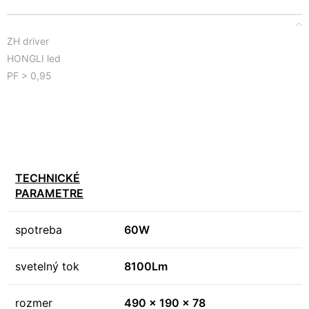
ZH driver
HONGLI led
PF > 0,95
TECHNICKÉ
PARAMETRE
spotreba
60W
svetelný tok
8100Lm
rozmer
490 x 190 x 78