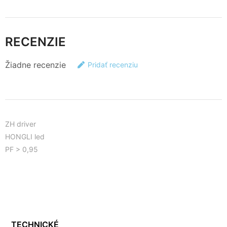
RECENZIE
Žiadne recenzie
Pridať recenziu
ZH driver
HONGLI led
PF > 0,95
TECHNICKÉ