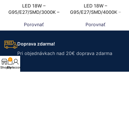
LED 18W –
LED 18W –
G95/E27/SMD/3000K –
G95/E27/SMD/4000K –
ZLS912
ZLS922
Porovnať
Porovnať
Doprava zdarma!
Pri objednávkach nad 20€ doprava zdarma
0
Shop
Cart
My account
60 dní na vrátenie
Tovar môžete vrátiť do 60 dní od zakúpenia
3-ročná záruka
Na svietidlá platí 3 ročná záruka