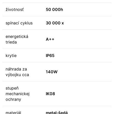
životnosť
50 000h
spínací cyklus
30 000 x
energetická
A++
trieda
krytie
IP65
náhrada za
140W
výbojku cca
stupeň
mechanickej
IK08
ochrany
materiál
metal-šedá