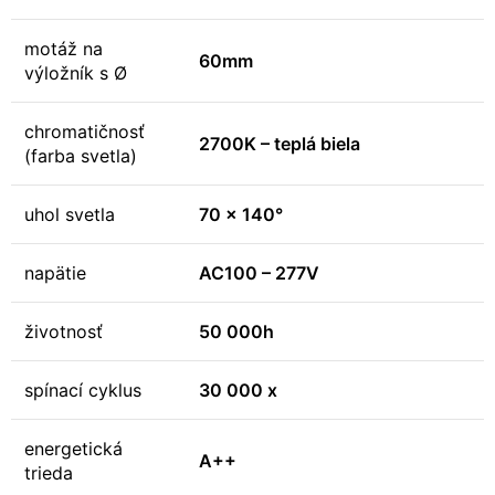
motáž na
60mm
výložník s Ø
chromatičnosť
2700K – teplá biela
(farba svetla)
uhol svetla
70 x 140°
napätie
AC100 – 277V
životnosť
50 000h
spínací cyklus
30 000 x
energetická
A++
trieda