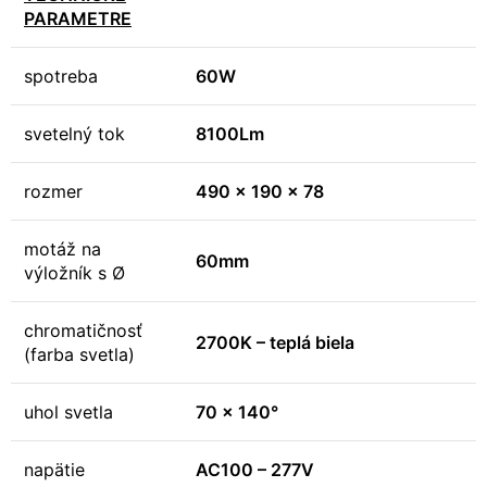
PARAMETRE
spotreba
60W
svetelný tok
8100Lm
rozmer
490 x 190 x 78
motáž na
60mm
výložník s Ø
chromatičnosť
2700K – teplá biela
(farba svetla)
uhol svetla
70 x 140°
napätie
AC100 – 277V