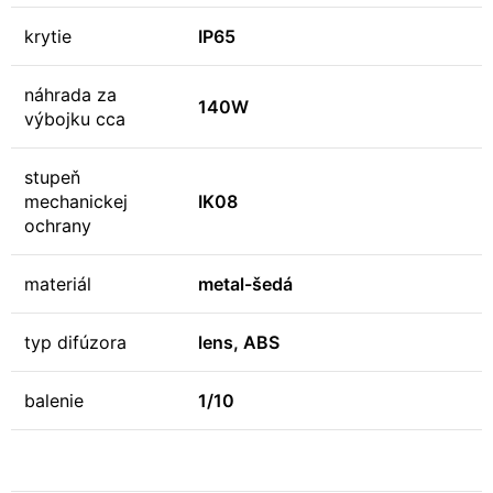
krytie
IP65
náhrada za
140W
výbojku cca
stupeň
mechanickej
IK08
ochrany
materiál
metal-šedá
typ difúzora
lens, ABS
balenie
1/10