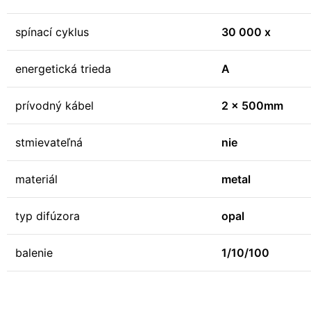
spínací cyklus
30 000 x
energetická trieda
A
prívodný kábel
2 x 500mm
stmievateľná
nie
materiál
metal
typ difúzora
opal
balenie
1/10/100