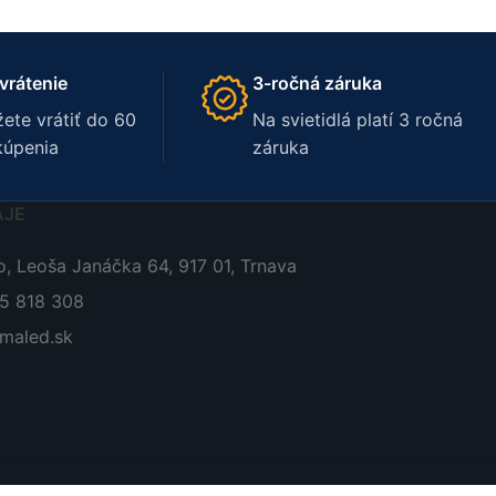
vrátenie
3-ročná záruka
ete vrátiť do 60
Na svietidlá platí 3 ročná
kúpenia
záruka
AJE
, Leoša Janáčka 64, 917 01, Trnava
05 818 308
maled.sk