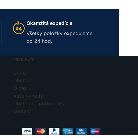
Okamžitá expedícia
Všetky položky expedujeme
do 24 hod.
ODKAZY
Úvod
Obchod
O nás
Vaše výhody
Obchodné podmienky
Kontakt