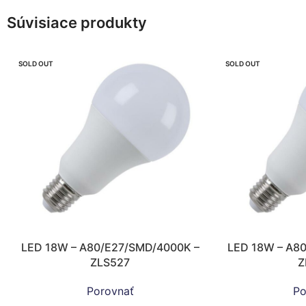
Súvisiace produkty
SOLD OUT
SOLD OUT
LED 18W – A80/E27/SMD/4000K –
LED 18W – A8
ZLS527
Z
Porovnať
Po