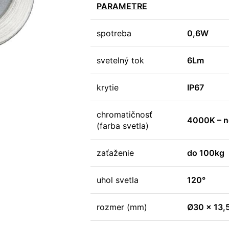
PARAMETRE
spotreba
0,6W
svetelný tok
6Lm
krytie
IP67
chromatičnosť
4000K – ne
(farba svetla)
zaťaženie
do 100kg
uhol svetla
120°
rozmer (mm)
Ø30 x 13,