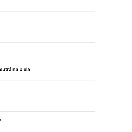
utrálna biela
5