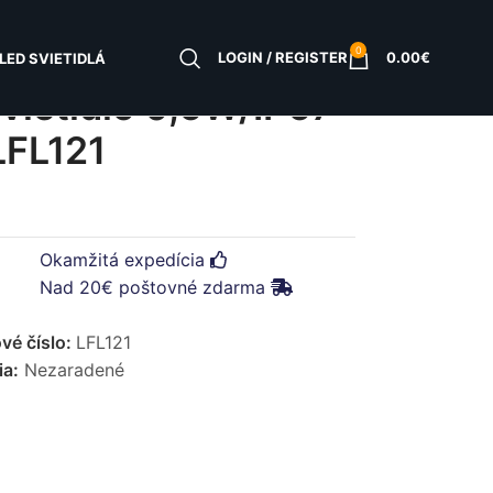
0
LOGIN / REGISTER
0.00
€
LED SVIETIDLÁ
vietidlo 0,6W/IP67
LFL121
Okamžitá expedícia
Nad 20€ poštovné zdarma
vé číslo:
LFL121
ia:
Nezaradené