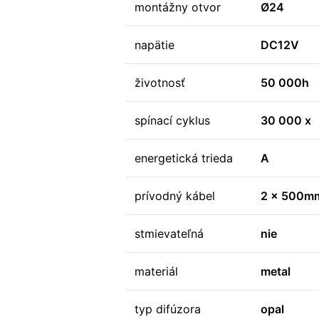
montážny otvor
Ø24
napätie
DC12V
životnosť
50 000h
spínací cyklus
30 000 x
energetická trieda
A
prívodný kábel
2 x 500m
stmievateľná
nie
materiál
metal
typ difúzora
opal