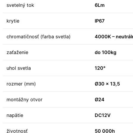
svetelný tok
6Lm
krytie
IP67
chromatičnosť (farba svetla)
4000K – neutráln
zaťaženie
do 100kg
uhol svetla
120°
rozmer (mm)
Ø30 x 13,5
montážny otvor
Ø24
napätie
DC12V
životnosť
50 000h