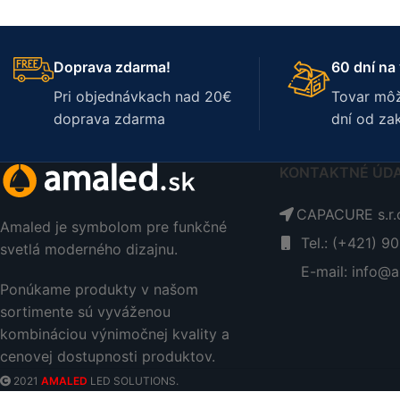
Doprava zdarma!
60 dní na 
Pri objednávkach nad 20€
Tovar môž
doprava zdarma
dní od za
KONTAKTNÉ ÚD
CAPACURE s.r.o
Amaled je symbolom pre funkčné
Tel.: (+421) 9
svetlá moderného dizajnu.
E-mail: info@a
Ponúkame produkty v našom
sortimente sú vyváženou
kombináciou výnimočnej kvality a
cenovej dostupnosti produktov.
2021
AMALED
LED SOLUTIONS.