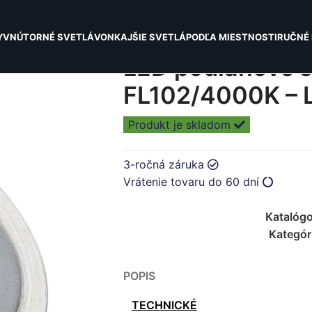
Y
VNÚTORNÉ SVETLÁ
VONKAJŠIE SVETLÁ
PODĽA MIESTNOSTI
RUČNÉ 
LED podlahové s
FL102/4000K – 
Produkt je skladom
3-ročná záruka
Vrátenie tovaru do 60 dní
Katalógo
Kategór
POPIS
TECHNICKÉ