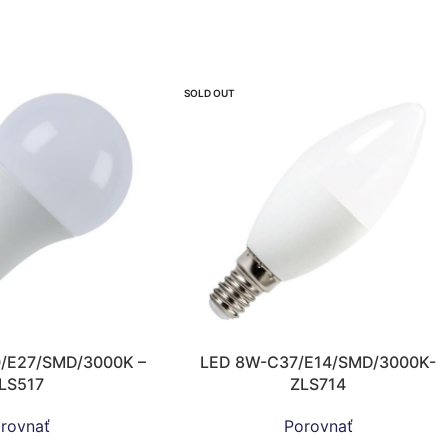
SOLD OUT
0/E27/SMD/3000K –
LED 8W-C37/E14/SMD/3000K-
LS517
ZLS714
rovnať
Porovnať