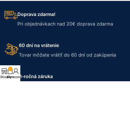
Doprava zdarma!
Pri objednávkach nad 20€ doprava zdarma
60 dní na vrátenie
Tovar môžete vrátiť do 60 dní od zakúpenia
0
3-ročná záruka
Shop
Cart
My account
Na svietidlá platí 3 ročná záruka
Okamžitá expedícia
Všetky položky expedujeme do 24 hod.