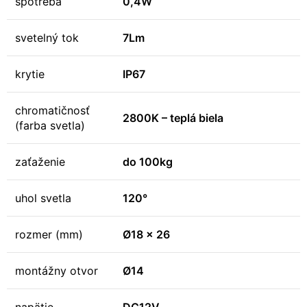
spotreba
0,4W
svetelný tok
7Lm
krytie
IP67
chromatičnosť
2800K – teplá biela
(farba svetla)
zaťaženie
do 100kg
uhol svetla
120°
rozmer (mm)
Ø18 x 26
montážny otvor
Ø14