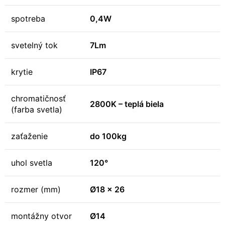
spotreba
0,4W
svetelný tok
7Lm
krytie
IP67
chromatičnosť
2800K – teplá biela
(farba svetla)
zaťaženie
do 100kg
uhol svetla
120°
rozmer (mm)
Ø18 x 26
montážny otvor
Ø14