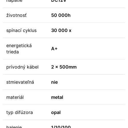
napätie
DC12V
životnosť
50 000h
spínací cyklus
30 000 x
energetická
A+
trieda
prívodný kábel
2 x 500mm
stmievateľná
nie
materiál
metal
typ difúzora
opal
balenie
1/10/100