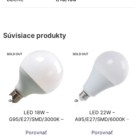
Súvisiace produkty
SOLD OUT
SOLD OUT
LED 18W –
LED 22W –
G95/E27/SMD/3000K –
A95/E27/SMD/6000K –
ZLS912
ZLS509
Porovnať
Porovnať