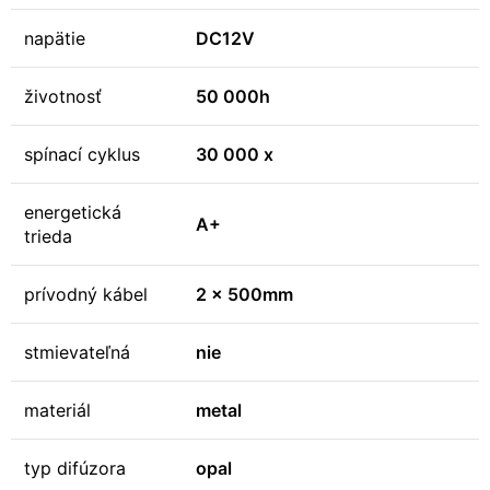
napätie
DC12V
životnosť
50 000h
spínací cyklus
30 000 x
energetická
A+
trieda
prívodný kábel
2 x 500mm
stmievateľná
nie
materiál
metal
typ difúzora
opal