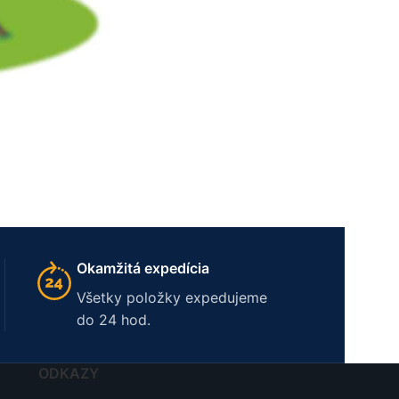
Okamžitá expedícia
Všetky položky expedujeme
do 24 hod.
ODKAZY