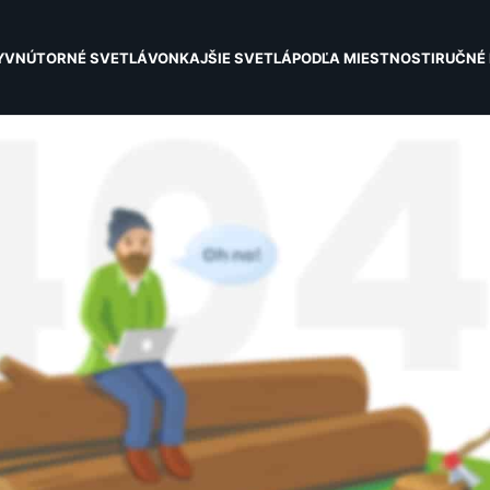
Y
VNÚTORNÉ SVETLÁ
VONKAJŠIE SVETLÁ
PODĽA MIESTNOSTI
RUČNÉ 