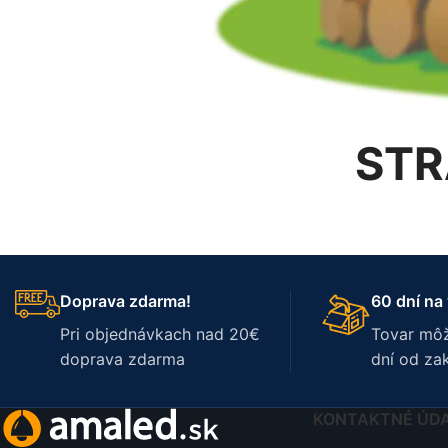
STR
Doprava zdarma!
60 dní na 
Pri objednávkach nad 20€
Tovar môž
doprava zdarma
dní od za
KONTAKTNÉ ÚD