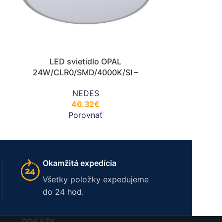
LED svietidlo OPAL
24W/CLR0/SMD/4000K/SI –
LC723A/SI
NEDES
46.32
€
Porovnať
Okamžitá expedícia
Všetky položky expedujeme
do 24 hod.
ODKAZY