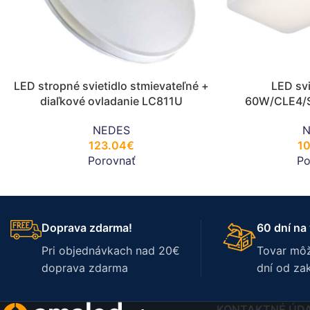
LED stropné svietidlo stmievateľné +
LED svi
diaľkové ovladanie LC811U
60W/CLE4/
LC
NEDES
N
123.04
€
1
Porovnať
Po
Doprava zdarma!
60 dní na 
Pri objednávkach nad 20€
Tovar môž
doprava zdarma
dní od za
KONTAKTNÉ ÚD