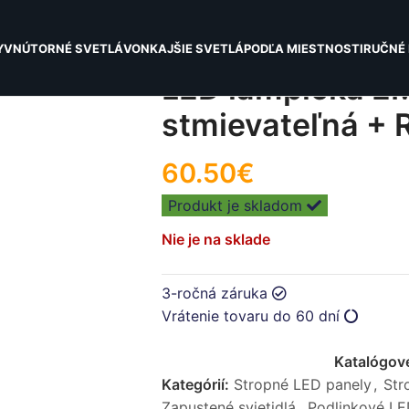
Y
VNÚTORNÉ SVETLÁ
VONKAJŠIE SVETLÁ
PODĽA MIESTNOSTI
RUČNÉ 
LED lampička E
stmievateľná +
60.50
€
Produkt je skladom
Nie je na sklade
3-ročná záruka
Vrátenie tovaru do 60 dní
Katalógové
Kategórií:
Stropné LED panely
,
Str
Zapustené svietidlá
,
Podlinkové LED