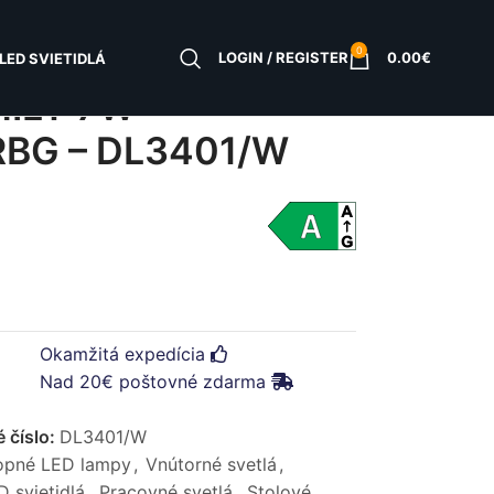
0
LOGIN / REGISTER
0.00
€
LED SVIETIDLÁ
MILY 7W
 RBG – DL3401/W
Okamžitá expedícia
Nad 20€ poštovné zdarma
 číslo:
DL3401/W
opné LED lampy
,
Vnútorné svetlá
,
 svietidlá
,
Pracovné svetlá
,
Stolové