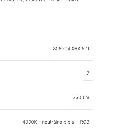
8585040905871
7
250 Lm
4000K – neutrálna biela + RGB