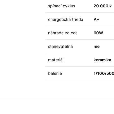
spínací cyklus
20 000 x
energetická trieda
A+
náhrada za cca
60W
stmievateľná
nie
materiál
keramika
balenie
1/100/50