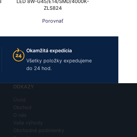
8
LED 8W-G45/E14/SMD/4000K-
ZLS824
Porovnať
Okamžitá expedícia
Všetky položky expedujeme
do 24 hod.
ODKAZY
Úvod
Obchod
O nás
Vaše výhody
Obchodné podmienky