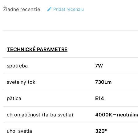
Žiadne recenzie
Pridať recenziu
TECHNICKÉ PARAMETRE
spotreba
7W
svetelný tok
730Lm
pätica
E14
chromatičnosť (farba svetla)
4000K – neutrálna
uhol svetla
320°