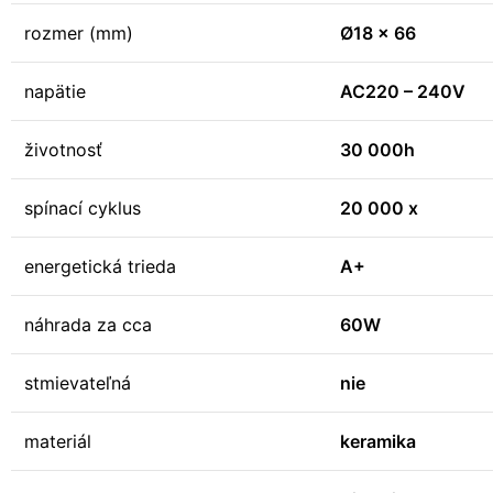
rozmer (mm)
Ø18 x 66
napätie
AC220 – 240V
životnosť
30 000h
spínací cyklus
20 000 x
energetická trieda
A+
náhrada za cca
60W
stmievateľná
nie
materiál
keramika