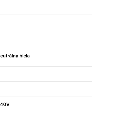
utrálna biela
240V