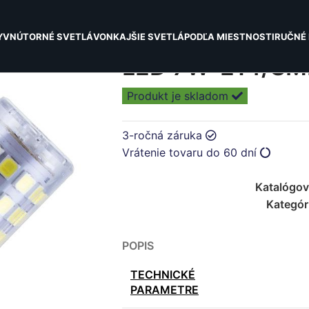
Y
VNÚTORNÉ SVETLÁ
VONKAJŠIE SVETLÁ
PODĽA MIESTNOSTI
RUČNÉ 
LED 7W-E14/S
Produkt je skladom
3-ročná záruka
Vrátenie tovaru do 60 dní
Katalógov
Kategór
POPIS
TECHNICKÉ
PARAMETRE