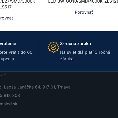
0/E27/SMD/3000K –
LED 8W-GU10/SMD/4000K-ZLS12
LS517
Porovnať
rovnať
vrátenie
3-ročná záruka
ete vrátiť do 60
Na svietidlá platí 3 ročná
kúpenia
záruka
AJE
, Leoša Janáčka 64, 917 01, Trnava
05 818 308
maled.sk