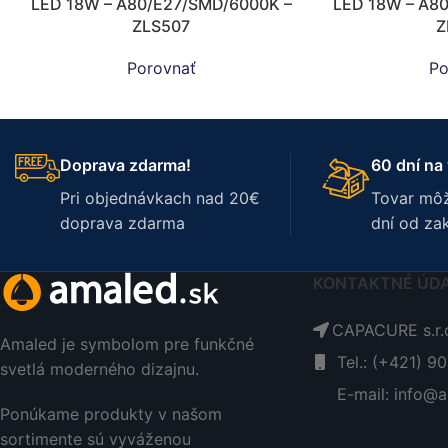
LED 18W – A80/E27/SMD/6000K –
LED 18W – A8
ZLS507
Z
Porovnať
Po
Doprava zdarma!
60 dní na 
Pri objednávkach nad 20€
Tovar môž
doprava zdarma
dní od za
KONTAKTNÉ ÚD
CAPACURE s.r.o
Amaled je symbolom pre funkčné
Tel.: (+421) 9
svetlá moderného dizajnu.
E-mail: info@a
Ponúkame produkty v našom
sortimente sú vyváženou