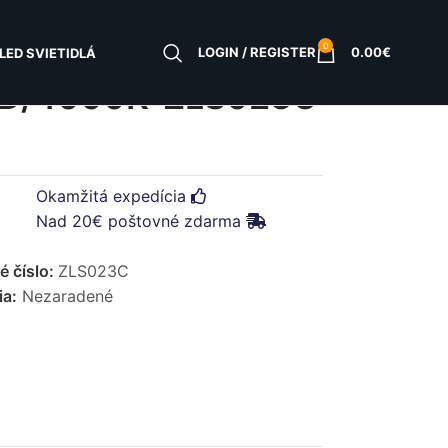
0
LOGIN / REGISTER
0.00
€
LED SVIETIDLÁ
MD/4000K-ZLS023C
Okamžitá expedícia
Nad 20€ poštovné zdarma
é číslo:
ZLS023C
ia:
Nezaradené