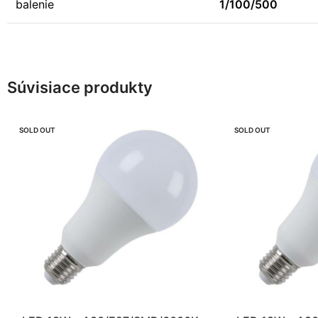
balenie
1/100/500
Súvisiace produkty
SOLD OUT
SOLD OUT