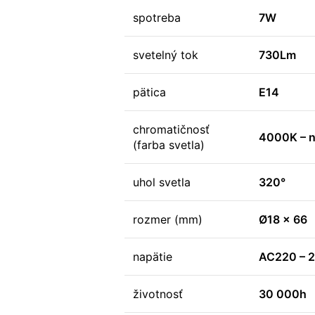
spotreba
7W
svetelný tok
730Lm
pätica
E14
chromatičnosť
4000K – ne
(farba svetla)
uhol svetla
320°
rozmer (mm)
Ø18 x 66
napätie
AC220 – 
životnosť
30 000h