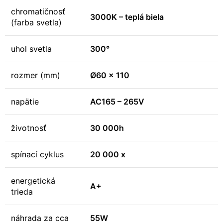
chromatičnosť
3000K – teplá biela
(farba svetla)
uhol svetla
300°
rozmer (mm)
Ø60 x 110
napätie
AC165 – 265V
životnosť
30 000h
spínací cyklus
20 000 x
energetická
A+
trieda
náhrada za cca
55W