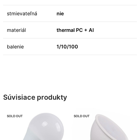
stmievateľná
nie
materiál
thermal PC + Al
balenie
1/10/100
Súvisiace produkty
SOLD OUT
SOLD OUT