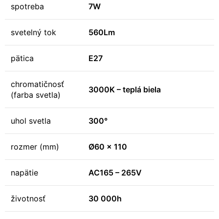
spotreba
7W
svetelný tok
560Lm
pätica
E27
chromatičnosť
3000K – teplá biela
(farba svetla)
uhol svetla
300°
rozmer (mm)
Ø60 x 110
napätie
AC165 – 265V
životnosť
30 000h