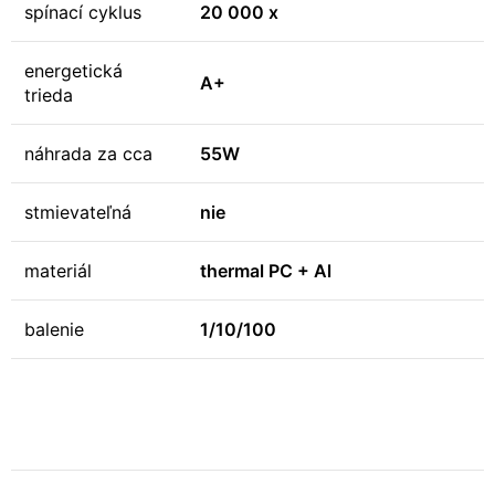
spínací cyklus
20 000 x
energetická
A+
trieda
náhrada za cca
55W
stmievateľná
nie
materiál
thermal PC + Al
balenie
1/10/100