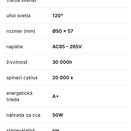
(farba svetla)
uhol svetla
120°
rozmer (mm)
Ø50 x 57
napätie
AC85 – 265V
životnosť
30 000h
spínací cyklus
20 000 x
energetická
A+
trieda
náhrada za cca
50W
stmievateľná
nie