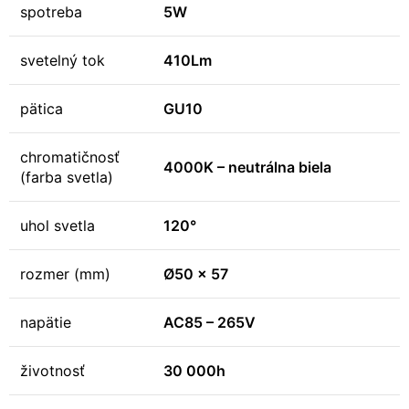
spotreba
5W
svetelný tok
410Lm
pätica
GU10
chromatičnosť
4000K – neutrálna biela
(farba svetla)
uhol svetla
120°
rozmer (mm)
Ø50 x 57
napätie
AC85 – 265V
životnosť
30 000h