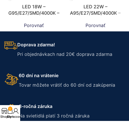
LED 18W –
LED 22W –
G95/E27/SMD/4000K –
A95/E27/SMD/4000K –
ZLS922
ZLS529
Porovnať
Porovnať
Doprava zdarma!
Pri objednávkach nad 20€ doprava zdarma
60 dní na vrátenie
Tovar môžete vrátiť do 60 dní od zakúpenia
3-ročná záruka
0
Na svietidlá platí 3 ročná záruka
Shop
Cart
My account