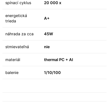
spínací cyklus
20 000 x
energetická
A+
trieda
náhrada za cca
45W
stmievateľná
nie
materiál
thermal PC + Al
balenie
1/10/100