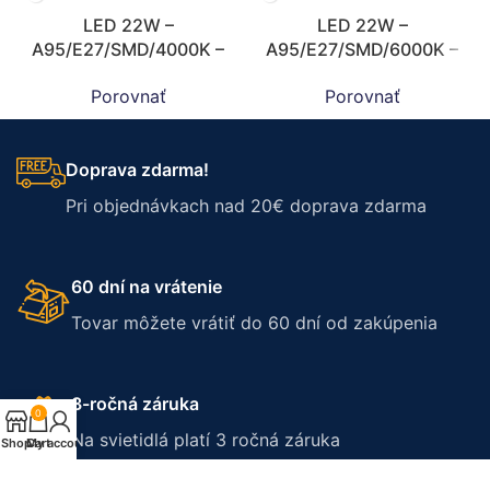
LED 22W –
LED 22W –
A95/E27/SMD/4000K –
A95/E27/SMD/6000K –
ZLS529
ZLS509
Porovnať
Porovnať
Doprava zdarma!
Pri objednávkach nad 20€ doprava zdarma
60 dní na vrátenie
Tovar môžete vrátiť do 60 dní od zakúpenia
3-ročná záruka
0
Na svietidlá platí 3 ročná záruka
Shop
Cart
My account