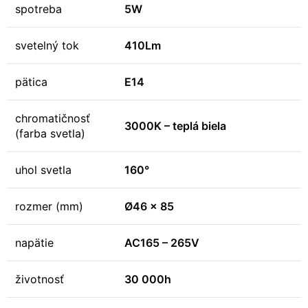
spotreba
5W
svetelný tok
410Lm
pätica
E14
chromatičnosť
3000K – teplá biela
(farba svetla)
uhol svetla
160°
rozmer (mm)
Ø46 x 85
napätie
AC165 – 265V
životnosť
30 000h