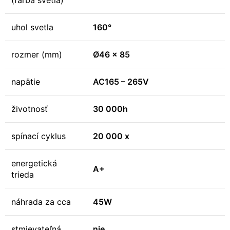
(farba svetla)
uhol svetla
160°
rozmer (mm)
Ø46 x 85
napätie
AC165 – 265V
životnosť
30 000h
spínací cyklus
20 000 x
energetická
A+
trieda
náhrada za cca
45W
stmievateľná
nie