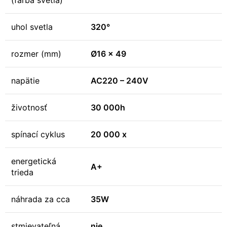
(farba svetla)
uhol svetla
320°
rozmer (mm)
Ø16 x 49
napätie
AC220 – 240V
životnosť
30 000h
spínací cyklus
20 000 x
energetická
A+
trieda
náhrada za cca
35W
stmievateľná
nie