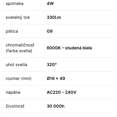
spotreba
4W
svetelný tok
330Lm
pätica
G9
chromatičnosť
6000K – studená biela
(farba svetla)
uhol svetla
320°
rozmer (mm)
Ø16 x 49
napätie
AC220 – 240V
životnosť
30 000h