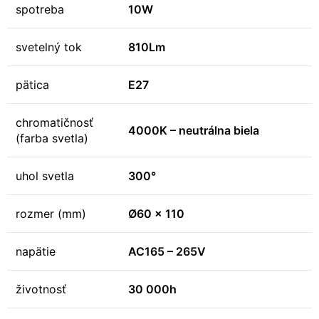
spotreba
10W
svetelný tok
810Lm
pätica
E27
chromatičnosť
4000K – neutrálna biela
(farba svetla)
uhol svetla
300°
rozmer (mm)
Ø60 x 110
napätie
AC165 – 265V
životnosť
30 000h