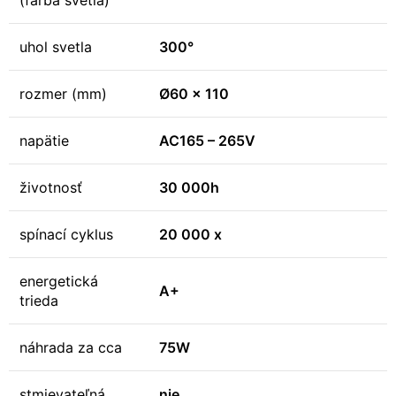
(farba svetla)
uhol svetla
300°
rozmer (mm)
Ø60 x 110
napätie
AC165 – 265V
životnosť
30 000h
spínací cyklus
20 000 x
energetická
A+
trieda
náhrada za cca
75W
stmievateľná
nie