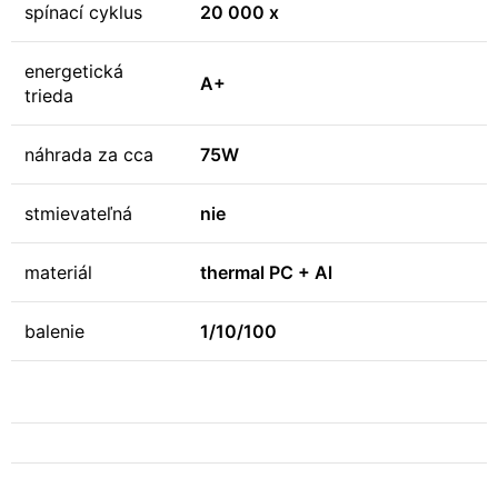
spínací cyklus
20 000 x
energetická
A+
trieda
náhrada za cca
75W
stmievateľná
nie
materiál
thermal PC + Al
balenie
1/10/100