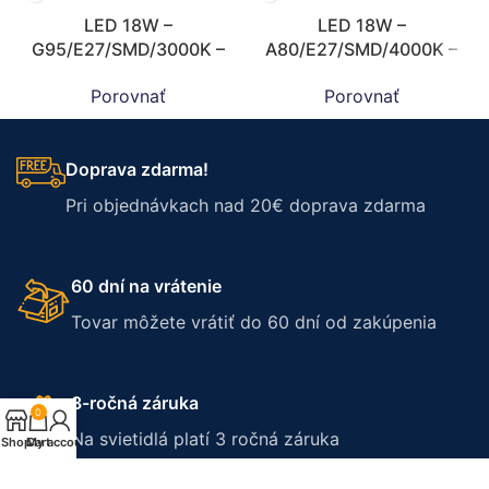
LED 18W –
LED 18W –
G95/E27/SMD/3000K –
A80/E27/SMD/4000K –
ZLS912
ZLS527
Porovnať
Porovnať
Doprava zdarma!
Pri objednávkach nad 20€ doprava zdarma
60 dní na vrátenie
Tovar môžete vrátiť do 60 dní od zakúpenia
3-ročná záruka
0
Na svietidlá platí 3 ročná záruka
Shop
Cart
My account