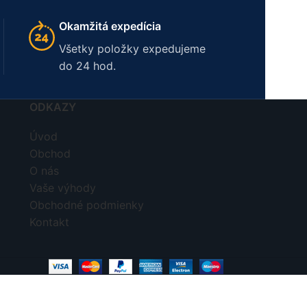
Okamžitá expedícia
Všetky položky expedujeme
do 24 hod.
ODKAZY
Úvod
Obchod
O nás
Vaše výhody
Obchodné podmienky
Kontakt