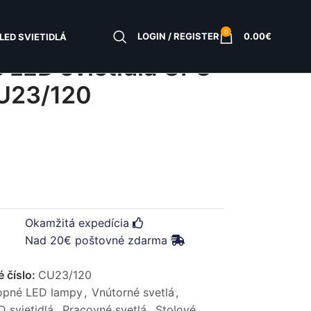
0
LOGIN / REGISTER
0.00
€
LED SVIETIDLÁ
e LED svietidlá UFO
U23/120
Okamžitá expedícia
Nad 20€ poštovné zdarma
 číslo:
CU23/120
opné LED lampy
,
Vnútorné svetlá
,
 svietidlá
,
Pracovné svetlá
,
Stolové