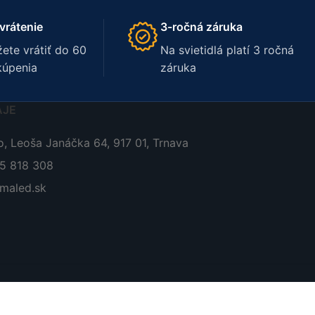
vrátenie
3-ročná záruka
ete vrátiť do 60
Na svietidlá platí 3 ročná
kúpenia
záruka
AJE
, Leoša Janáčka 64, 917 01, Trnava
05 818 308
maled.sk