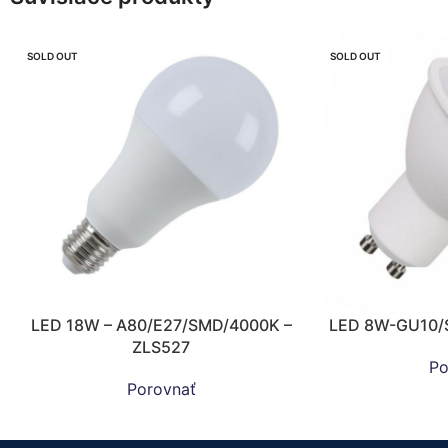
SOLD OUT
SOLD OUT
LED 18W – A80/E27/SMD/4000K –
LED 8W-GU10/
ZLS527
Po
Porovnať