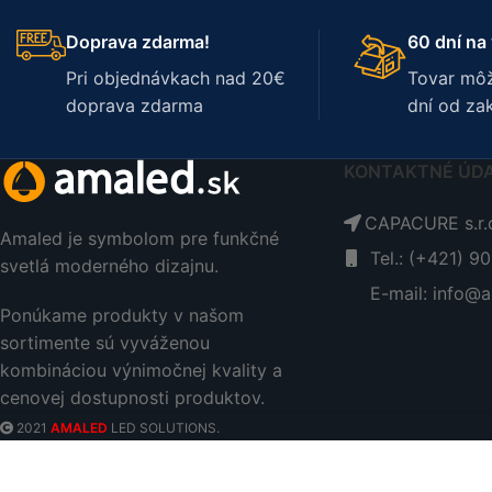
Doprava zdarma!
60 dní na 
Pri objednávkach nad 20€
Tovar môž
doprava zdarma
dní od za
KONTAKTNÉ ÚD
CAPACURE s.r.o
Amaled je symbolom pre funkčné
Tel.: (+421) 9
svetlá moderného dizajnu.
E-mail: info@a
Ponúkame produkty v našom
sortimente sú vyváženou
kombináciou výnimočnej kvality a
cenovej dostupnosti produktov.
2021
AMALED
LED SOLUTIONS.