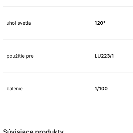
uhol svetla
120°
použitie pre
LU223/1
balenie
1/100
Súvisiace produkty