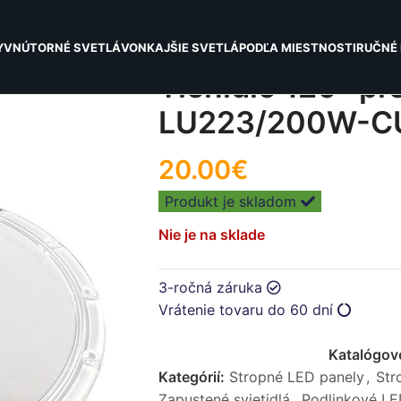
Y
VNÚTORNÉ SVETLÁ
VONKAJŠIE SVETLÁ
PODĽA MIESTNOSTI
RUČNÉ 
Tienidlo 120° pr
LU223/200W-C
20.00
€
Produkt je skladom
Nie je na sklade
3-ročná záruka
Vrátenie tovaru do 60 dní
Katalógové
Kategórií:
Stropné LED panely
,
Str
Zapustené svietidlá
,
Podlinkové LED