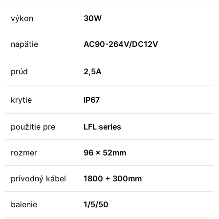
výkon
30W
napätie
AC90-264V/DC12V
prúd
2,5A
krytie
IP67
použitie pre
LFL series
rozmer
96 x 52mm
prívodný kábel
1800 + 300mm
balenie
1/5/50