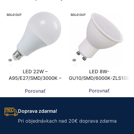
SOLD OUT
SOLD OUT
LED 22W –
LED 8W-
A95/E27/SMD/3000K –
GU10/SMD/6000K-ZLS108
ZLS519
Porovnať
Porovnať
Doprava zdarma!
Pri objednávkach nad 20€ doprava zdarma