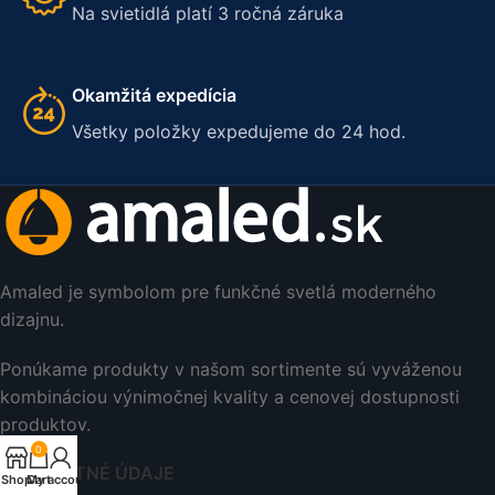
Na svietidlá platí 3 ročná záruka
Okamžitá expedícia
Všetky položky expedujeme do 24 hod.
Amaled je symbolom pre funkčné svetlá moderného
dizajnu.
Ponúkame produkty v našom sortimente sú vyváženou
kombináciou výnimočnej kvality a cenovej dostupnosti
produktov.
0
KONTAKTNÉ ÚDAJE
Shop
Cart
My account