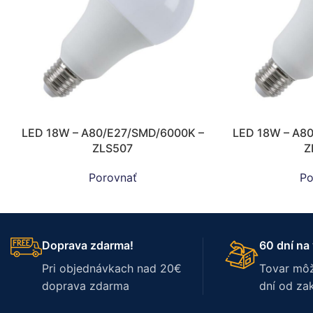
LED 18W – A80/E27/SMD/6000K –
LED 18W – A8
ZLS507
Z
Porovnať
Po
Doprava zdarma!
60 dní na 
Pri objednávkach nad 20€
Tovar môž
doprava zdarma
dní od za