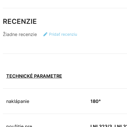
RECENZIE
Žiadne recenzie
Pridať recenziu
TECHNICKÉ PARAMETRE
naklápanie
180°
použitie pre
LNL323/3, LNL3