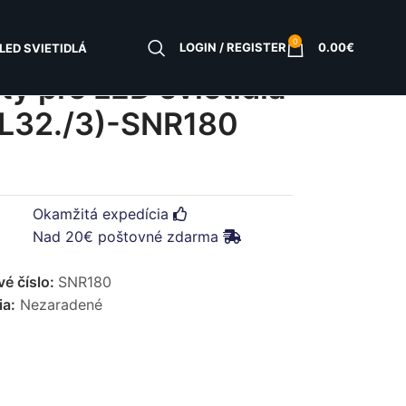
0
LOGIN / REGISTER
0.00
€
LED SVIETIDLÁ
y pre LED svietidlá
L32./3)-SNR180
Okamžitá expedícia
Nad 20€ poštovné zdarma
vé číslo:
SNR180
ia:
Nezaradené