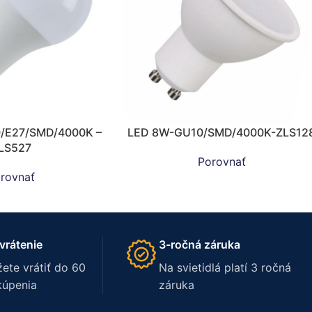
0/E27/SMD/4000K –
LED 8W-GU10/SMD/4000K-ZLS12
LS527
Porovnať
rovnať
vrátenie
3-ročná záruka
ete vrátiť do 60
Na svietidlá platí 3 ročná
kúpenia
záruka