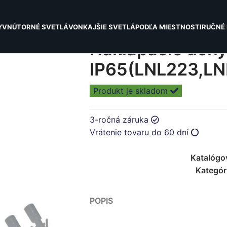
Y
VNÚTORNÉ SVETLÁ
VONKAJŠIE SVETLÁ
PODĽA MIESTNOSTI
RUČNÉ 
Naklápacie úchyt
IP65(LNL223,LN
Produkt je skladom
3-ročná záruka
Vrátenie tovaru do 60 dní
Katalógo
Kategór
POPIS