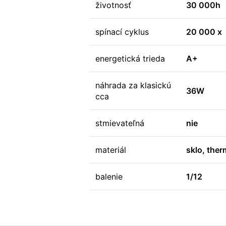
životnosť
30 000h
spínací cyklus
20 000 x
energetická trieda
A+
náhrada za klasickú
36W
cca
stmievateľná
nie
materiál
sklo, ther
balenie
1/12