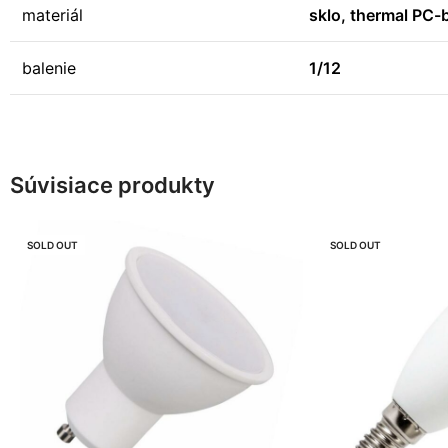
materiál
sklo, thermal PC-b
balenie
1/12
Súvisiace produkty
SOLD OUT
SOLD OUT