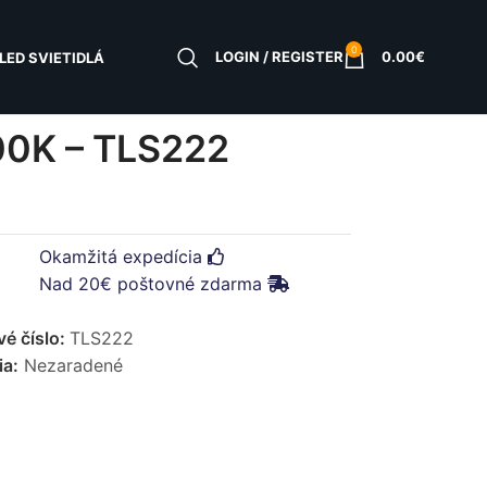
0
LOGIN / REGISTER
0.00
€
LED SVIETIDLÁ
 –
0K – TLS222
Okamžitá expedícia
Nad 20€ poštovné zdarma
vé číslo:
TLS222
ia:
Nezaradené