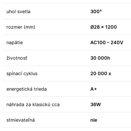
uhol svetla
300°
rozmer (mm)
Ø28 x 1200
napätie
AC100 – 240V
životnosť
30 000h
spínací cyklus
20 000 x
energetická trieda
A+
náhrada za klasickú cca
36W
stmievateľná
nie