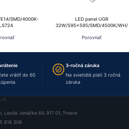
/E14/SMD/4000K-
LED panel UGR
LS724
32W/595×595/SMD/4500K/WH/
UGR – PL120P/U
rovnať
Porovnať
vrátenie
3-ročná záruka
ete vrátiť do 60
Na svietidlá platí 3 ročná
kúpenia
záruka
AJE
, Leoša Janáčka 64, 917 01, Trnava
05 818 308