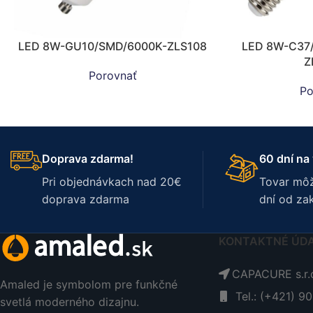
LED 8W-GU10/SMD/6000K-ZLS108
LED 8W-C37
Z
Porovnať
Po
Doprava zdarma!
60 dní na 
Pri objednávkach nad 20€
Tovar môž
doprava zdarma
dní od za
KONTAKTNÉ ÚD
CAPACURE s.r.o
Amaled je symbolom pre funkčné
Tel.: (+421) 9
svetlá moderného dizajnu.