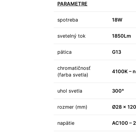
PARAMETRE
spotreba
18W
svetelný tok
1850Lm
pätica
G13
chromatičnosť
4100K – ne
(farba svetla)
uhol svetla
300°
rozmer (mm)
Ø28 x 12
napätie
AC100 – 