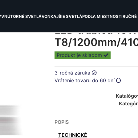
Y
VNÚTORNÉ SVETLÁ
VONKAJŠIE SVETLÁ
PODĽA MIESTNOSTI
RUČNÉ 
LED trubica 18W
T8/1200mm/410
Produkt je skladom
3-ročná záruka
Vrátenie tovaru do 60 dní
Katalógo
Kategór
POPIS
TECHNICKÉ