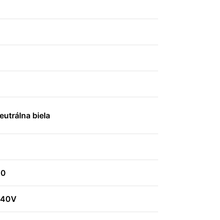
utrálna biela
00
240V