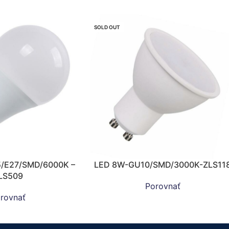
SOLD OUT
5/E27/SMD/6000K –
LED 8W-GU10/SMD/3000K-ZLS11
LS509
Porovnať
rovnať