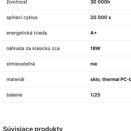
životnosť
30 000h
spínací cyklus
20 000 x
energetická trieda
A+
náhrada za klasickú cca
18W
stmievateľná
nie
materiál
sklo, thermal PC-b
balenie
1/25
Súvisiace produkty