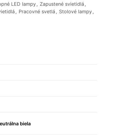
opné LED lampy
,
Zapustené svietidlá
,
ietidlá
,
Pracovné svetlá
,
Stolové lampy
,
utrálna biela