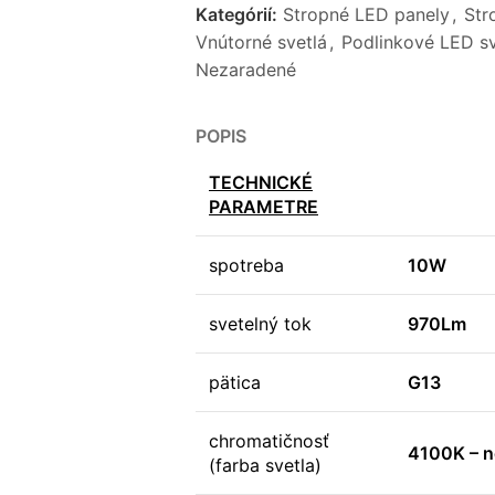
Kategórií:
Stropné LED panely
,
Str
Vnútorné svetlá
,
Podlinkové LED sv
Nezaradené
POPIS
TECHNICKÉ
PARAMETRE
spotreba
10W
svetelný tok
970Lm
pätica
G13
chromatičnosť
4100K – ne
(farba svetla)