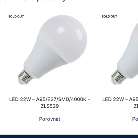
SOLD OUT
SOLD OUT
LED 22W – A95/E27/SMD/4000K –
LED 22W – A9
ZLS529
Z
Porovnať
Po