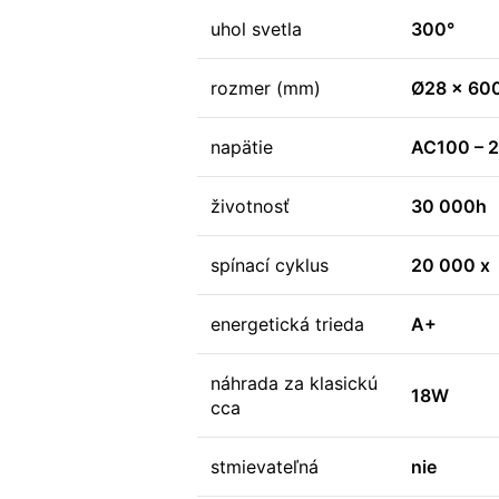
uhol svetla
300°
rozmer (mm)
Ø28 x 60
napätie
AC100 – 
životnosť
30 000h
spínací cyklus
20 000 x
energetická trieda
A+
náhrada za klasickú
18W
cca
stmievateľná
nie