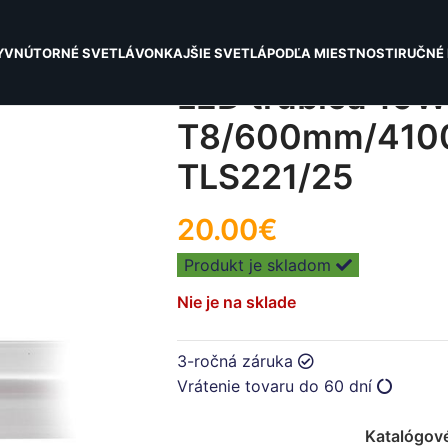
Y
VNÚTORNÉ SVETLÁ
VONKAJŠIE SVETLÁ
PODĽA MIESTNOSTI
RUČNÉ 
LED trubica 10W
T8/600mm/4100
TLS221/25
20.00
€
Produkt je skladom
Nie je na sklade
3-ročná záruka
Vrátenie tovaru do 60 dní
Katalógové