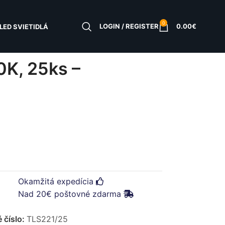
0
LOGIN / REGISTER
0.00
€
LED SVIETIDLÁ
 –
K, 25ks –
Okamžitá expedícia
Nad 20€ poštovné zdarma
 číslo:
TLS221/25