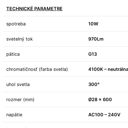
TECHNICKÉ PARAMETRE
spotreba
10W
svetelný tok
970Lm
pätica
G13
chromatičnosť (farba svetla)
4100K – neutrálna
uhol svetla
300°
rozmer (mm)
Ø28 x 600
napätie
AC100 – 240V