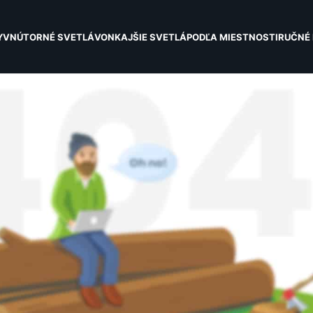
Y
VNÚTORNÉ SVETLÁ
VONKAJŠIE SVETLÁ
PODĽA MIESTNOSTI
RUČNÉ 