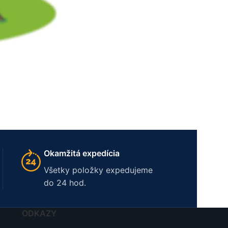
Okamžitá expedícia
Všetky položky expedujeme
do 24 hod.
ODKAZY