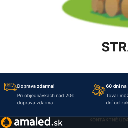
STR
Doprava zdarma!
60 dní na 
Pri objednávkach nad 20€
Tovar môž
doprava zdarma
dní od za
KONTAKTNÉ ÚD