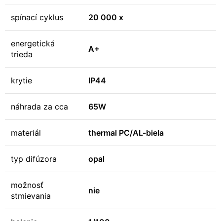
spínací cyklus
20 000 x
energetická
A+
trieda
krytie
IP44
náhrada za cca
65W
materiál
thermal PC/AL-biela
typ difúzora
opal
možnosť
nie
stmievania