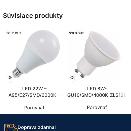
Súvisiace produkty
SOLD OUT
SOLD OUT
LED 22W –
LED 8W-
A95/E27/SMD/6000K –
GU10/SMD/4000K-ZLS128
ZLS509
Porovnať
Porovnať
Doprava zdarma!