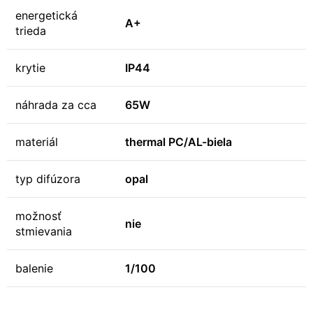
energetická
A+
trieda
krytie
IP44
náhrada za cca
65W
materiál
thermal PC/AL-biela
typ difúzora
opal
možnosť
nie
stmievania
balenie
1/100