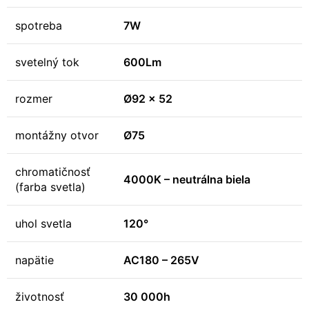
spotreba
7W
svetelný tok
600Lm
rozmer
Ø92 x 52
montážny otvor
Ø75
chromatičnosť
4000K – neutrálna biela
(farba svetla)
uhol svetla
120°
napätie
AC180 – 265V
životnosť
30 000h