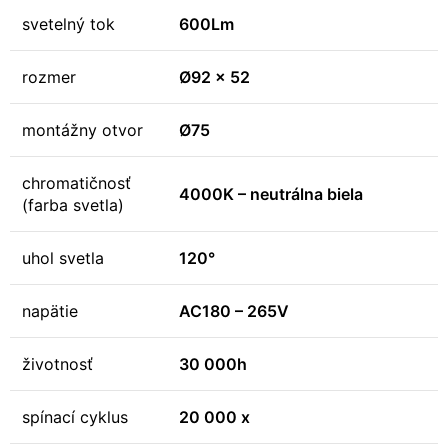
svetelný tok
600Lm
rozmer
Ø92 x 52
montážny otvor
Ø75
chromatičnosť
4000K – neutrálna biela
(farba svetla)
uhol svetla
120°
napätie
AC180 – 265V
životnosť
30 000h
spínací cyklus
20 000 x