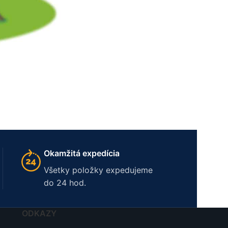
Okamžitá expedícia
Všetky položky expedujeme
do 24 hod.
ODKAZY