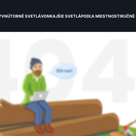
Y
VNÚTORNÉ SVETLÁ
VONKAJŠIE SVETLÁ
PODĽA MIESTNOSTI
RUČNÉ 