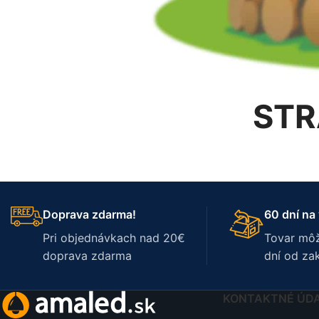
STR
Doprava zdarma!
60 dní na 
Pri objednávkach nad 20€
Tovar môž
doprava zdarma
dní od za
KONTAKTNÉ ÚD