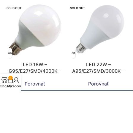
SOLD OUT
SOLD OUT
LED 18W –
LED 22W –
G95/E27/SMD/4000K –
A95/E27/SMD/3000K –
ZLS922
ZLS519
0
Porovnať
Porovnať
Shop
Cart
My account
Doprava zdarma!
Pri objednávkach nad 20€ doprava zdarma