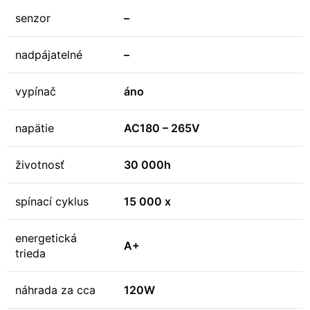
senzor
–
nadpájatelné
–
vypínač
áno
napätie
AC180 – 265V
životnosť
30 000h
spínací cyklus
15 000 x
energetická
A+
trieda
náhrada za cca
120W