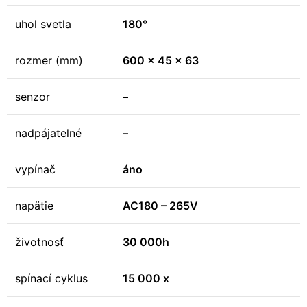
uhol svetla
180°
rozmer (mm)
600 x 45 x 63
senzor
–
nadpájatelné
–
vypínač
áno
napätie
AC180 – 265V
životnosť
30 000h
spínací cyklus
15 000 x