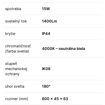
spotreba
15W
svetelný tok
1400Lm
krytie
IP44
chromatičnosť
4000K – neutrálna biela
(farba svetla)
stupeň
mechanickej
IK08
ochrany
uhol svetla
180°
rozmer (mm)
600 x 45 x 63