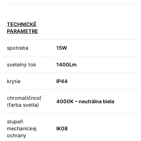
TECHNICKÉ
PARAMETRE
spotreba
15W
svetelný tok
1400Lm
krytie
IP44
chromatičnosť
4000K – neutrálna biela
(farba svetla)
stupeň
mechanickej
IK08
ochrany