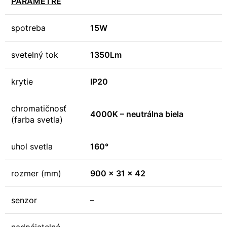
PARAMETRE
spotreba
15W
svetelný tok
1350Lm
krytie
IP20
chromatičnosť
4000K – neutrálna biela
(farba svetla)
uhol svetla
160°
rozmer (mm)
900 x 31 x 42
senzor
–