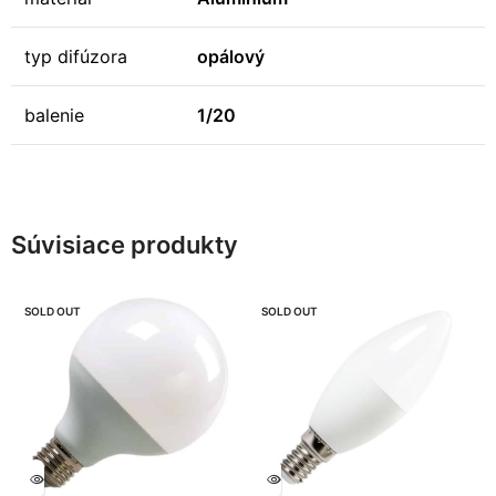
typ difúzora
opálový
balenie
1/20
Súvisiace produkty
SOLD OUT
SOLD OUT