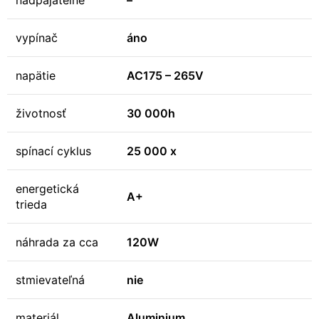
nadpájatelné
–
vypínač
áno
napätie
AC175 – 265V
životnosť
30 000h
spínací cyklus
25 000 x
energetická
A+
trieda
náhrada za cca
120W
stmievateľná
nie
materiál
Aluminium