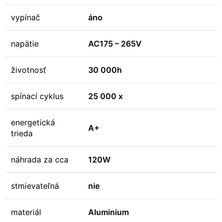
vypínač
áno
napätie
AC175 – 265V
životnosť
30 000h
spínací cyklus
25 000 x
energetická
A+
trieda
náhrada za cca
120W
stmievateľná
nie
materiál
Aluminium