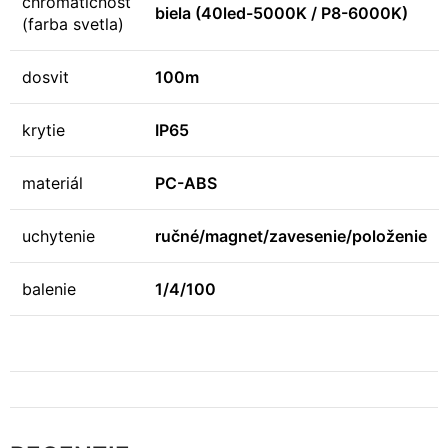
chromatičnosť
biela (40led-5000K / P8-6000K)
(farba svetla)
dosvit
100m
krytie
IP65
materiál
PC-ABS
uchytenie
ručné/magnet/zavesenie/položenie
balenie
1/4/100