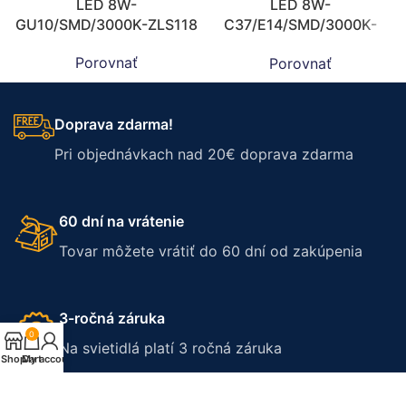
LED 8W-
LED 8W-
GU10/SMD/3000K-ZLS118
C37/E14/SMD/3000K-
ZLS714
Porovnať
Porovnať
Doprava zdarma!
Pri objednávkach nad 20€ doprava zdarma
60 dní na vrátenie
Tovar môžete vrátiť do 60 dní od zakúpenia
3-ročná záruka
0
Na svietidlá platí 3 ročná záruka
Shop
Cart
My account