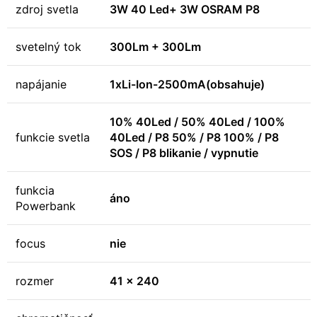
zdroj svetla
3W 40 Led+ 3W OSRAM P8
svetelný tok
300Lm + 300Lm
napájanie
1xLi-Ion-2500mA(obsahuje)
10% 40Led / 50% 40Led / 100%
funkcie svetla
40Led / P8 50% / P8 100% / P8
SOS / P8 blikanie / vypnutie
funkcia
áno
Powerbank
focus
nie
rozmer
41 x 240