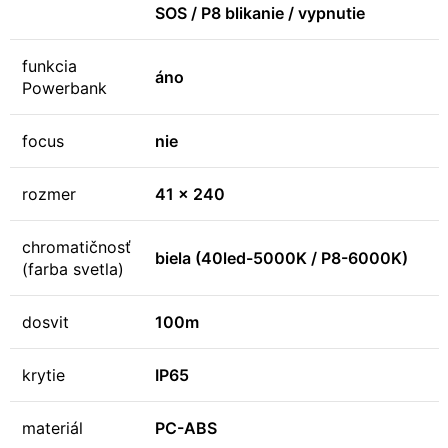
SOS / P8 blikanie / vypnutie
funkcia
áno
Powerbank
focus
nie
rozmer
41 x 240
chromatičnosť
biela (40led-5000K / P8-6000K)
(farba svetla)
dosvit
100m
krytie
IP65
materiál
PC-ABS