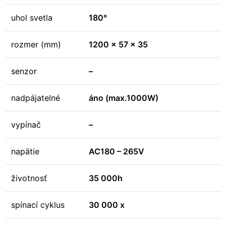
uhol svetla
180°
rozmer (mm)
1200 x 57 x 35
senzor
–
nadpájatelné
áno (max.1000W)
vypínač
–
napätie
AC180 – 265V
životnosť
35 000h
spínací cyklus
30 000 x