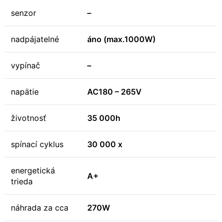
senzor
–
nadpájatelné
áno (max.1000W)
vypínač
–
napätie
AC180 – 265V
životnosť
35 000h
spínací cyklus
30 000 x
energetická
A+
trieda
náhrada za cca
270W