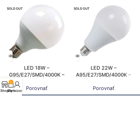
SOLD OUT
SOLD OUT
LED 18W –
LED 22W –
G95/E27/SMD/4000K –
A95/E27/SMD/4000K –
ZLS922
ZLS529
0
Porovnať
Porovnať
Shop
Cart
My account
Doprava zdarma!
Pri objednávkach nad 20€ doprava zdarma