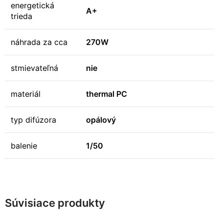
energetická
A+
trieda
náhrada za cca
270W
stmievateľná
nie
materiál
thermal PC
typ difúzora
opálový
balenie
1/50
Súvisiace produkty