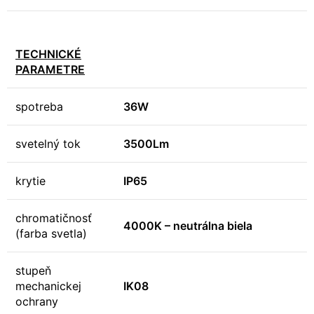
TECHNICKÉ
PARAMETRE
spotreba
36W
svetelný tok
3500Lm
krytie
IP65
chromatičnosť
4000K – neutrálna biela
(farba svetla)
stupeň
mechanickej
IK08
ochrany