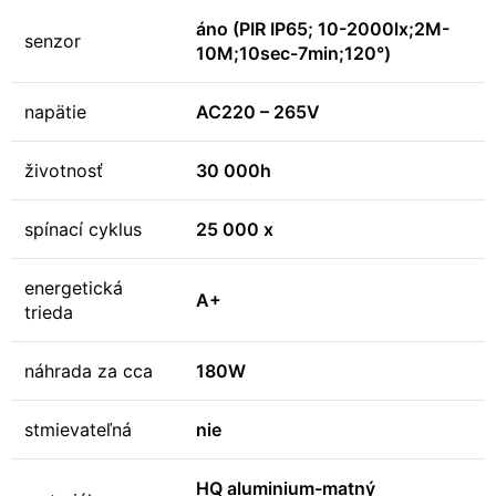
áno (PIR IP65; 10-2000lx;2M-
senzor
10M;10sec-7min;120°)
napätie
AC220 – 265V
životnosť
30 000h
spínací cyklus
25 000 x
energetická
A+
trieda
náhrada za cca
180W
stmievateľná
nie
HQ aluminium-matný