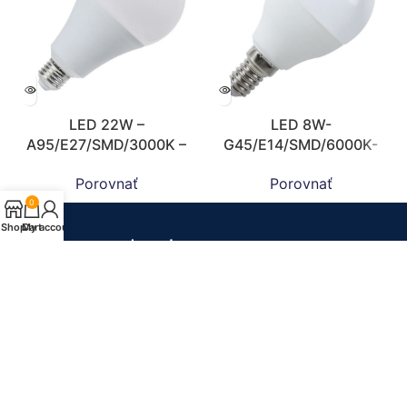
LED 22W –
LED 8W-
A95/E27/SMD/3000K –
G45/E14/SMD/6000K-
ZLS519
ZLS804
Porovnať
Porovnať
0
Shop
Cart
My account
Doprava zdarma!
Pri objednávkach nad 20€ doprava zdarma
60 dní na vrátenie
Tovar môžete vrátiť do 60 dní od zakúpenia