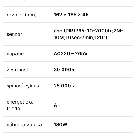
rozmer (mm)
162 x 185 x 45
áno (PIR IP65; 10-2000lx;2M-
senzor
10M;10sec-7min;120°)
napätie
AC220 – 265V
životnosť
30 000h
spínací cyklus
25 000 x
energetická
A+
trieda
náhrada za cca
180W