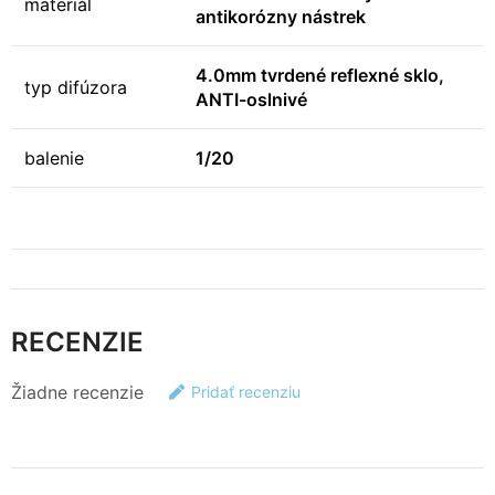
materiál
antikorózny nástrek
4.0mm tvrdené reflexné sklo,
typ difúzora
ANTI-oslnivé
balenie
1/20
RECENZIE
Žiadne recenzie
Pridať recenziu