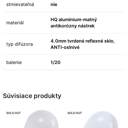
stmievateľná
nie
HQ aluminium-matný
materiál
antikorózny nástrek
4.0mm tvrdené reflexné sklo,
typ difúzora
ANTI-oslnivé
balenie
1/20
Súvisiace produkty
SOLD OUT
SOLD OUT