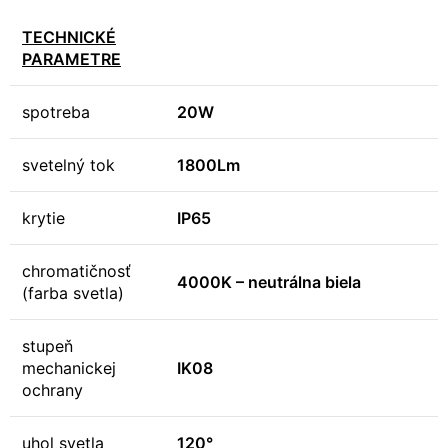
TECHNICKÉ
PARAMETRE
spotreba
20W
svetelný tok
1800Lm
krytie
IP65
chromatičnosť
4000K – neutrálna biela
(farba svetla)
stupeň
mechanickej
IK08
ochrany
uhol svetla
120°