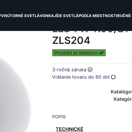
Y
VNÚTORNÉ SVETLÁ
VONKAJŠIE SVETLÁ
PODĽA MIESTNOSTI
RUČNÉ 
LED 7W-R50/E1
ZLS204
Produkt je skladom
3-ročná záruka
Vrátenie tovaru do 60 dní
Katalógo
Kategór
POPIS
TECHNICKÉ