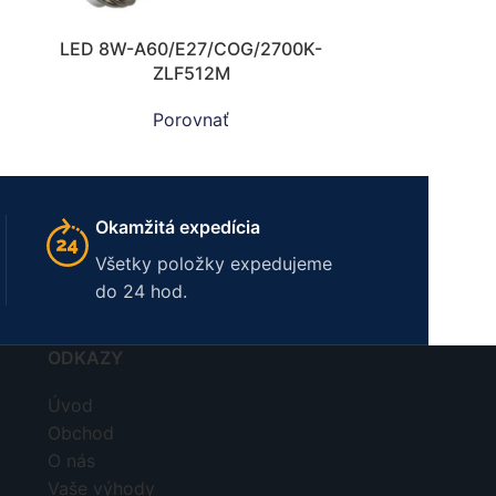
LED 8W-A60/E27/COG/2700K-
ZLF512M
Porovnať
Okamžitá expedícia
Všetky položky expedujeme
do 24 hod.
ODKAZY
Úvod
Obchod
O nás
Vaše výhody