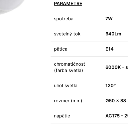
PARAMETRE
spotreba
7W
svetelný tok
640Lm
pätica
E14
chromatičnosť
6000K – s
(farba svetla)
uhol svetla
120°
rozmer (mm)
Ø50 x 88
napätie
AC175 – 