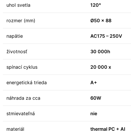
uhol svetla
120°
rozmer (mm)
Ø50 x 88
napätie
AC175 – 250V
životnosť
30 000h
spínací cyklus
20 000 x
energetická trieda
A+
náhrada za cca
60W
stmievateľná
nie
materiál
thermal PC + Al