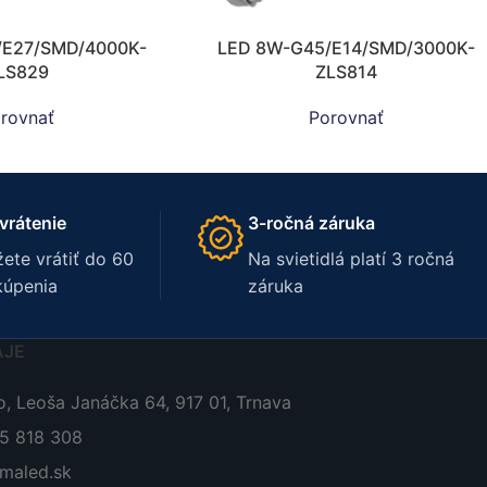
/E27/SMD/4000K-
LED 8W-G45/E14/SMD/3000K-
LS829
ZLS814
rovnať
Porovnať
vrátenie
3-ročná záruka
ete vrátiť do 60
Na svietidlá platí 3 ročná
kúpenia
záruka
AJE
, Leoša Janáčka 64, 917 01, Trnava
05 818 308
maled.sk