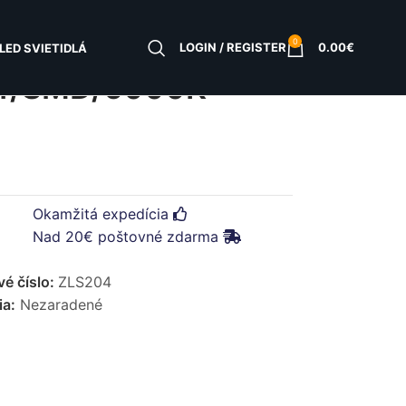
0
LOGIN / REGISTER
0.00
€
LED SVIETIDLÁ
4/SMD/6000K-
Okamžitá expedícia
Nad 20€ poštovné zdarma
vé číslo:
ZLS204
ia:
Nezaradené