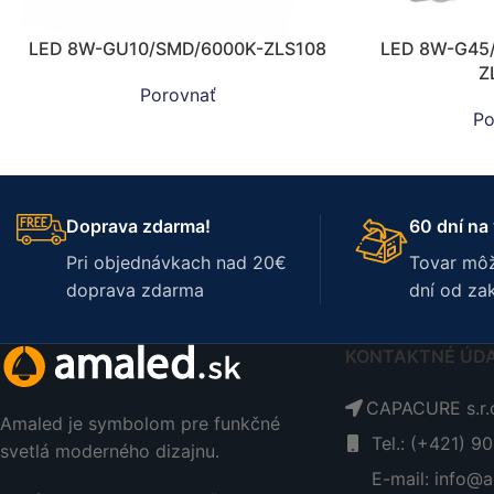
LED 8W-GU10/SMD/6000K-ZLS108
LED 8W-G45
Z
Porovnať
Po
Doprava zdarma!
60 dní na 
Pri objednávkach nad 20€
Tovar môž
doprava zdarma
dní od za
KONTAKTNÉ ÚD
CAPACURE s.r.o
Amaled je symbolom pre funkčné
Tel.: (+421) 9
svetlá moderného dizajnu.
E-mail: info@a