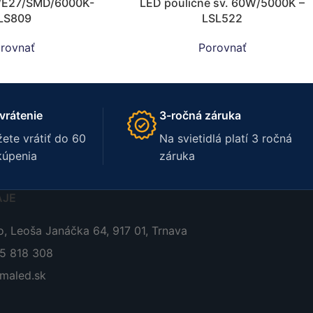
/E27/SMD/6000K-
LED pouličné sv. 60W/5000K –
LS809
LSL522
rovnať
Porovnať
vrátenie
3-ročná záruka
ete vrátiť do 60
Na svietidlá platí 3 ročná
kúpenia
záruka
AJE
, Leoša Janáčka 64, 917 01, Trnava
05 818 308
maled.sk