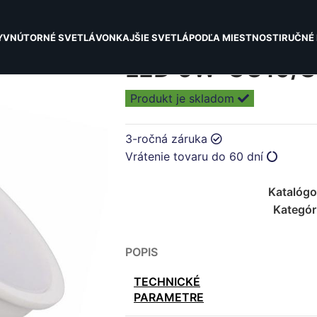
Y
VNÚTORNÉ SVETLÁ
VONKAJŠIE SVETLÁ
PODĽA MIESTNOSTI
RUČNÉ 
LED 6W-GU10/S
Produkt je skladom
3-ročná záruka
Vrátenie tovaru do 60 dní
Katalógo
Kategór
POPIS
TECHNICKÉ
PARAMETRE