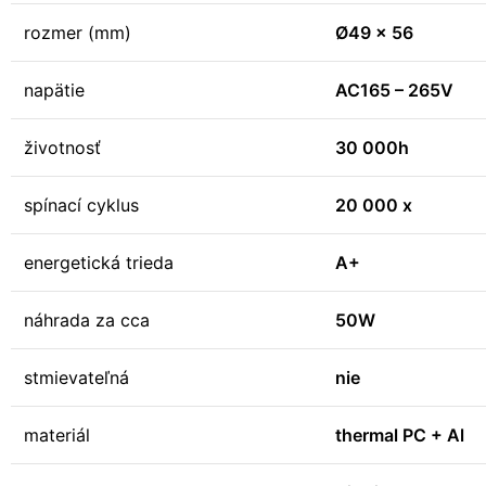
rozmer (mm)
Ø49 x 56
napätie
AC165 – 265V
životnosť
30 000h
spínací cyklus
20 000 x
energetická trieda
A+
náhrada za cca
50W
stmievateľná
nie
materiál
thermal PC + Al