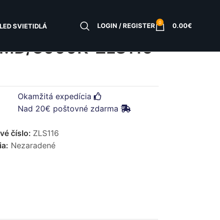
0
LOGIN / REGISTER
0.00
€
LED SVIETIDLÁ
MD/3000K-ZLS116
Okamžitá expedícia
Nad 20€ poštovné zdarma
vé číslo:
ZLS116
ia:
Nezaradené