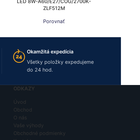
LED 8W-A60/E27/COG/2700K-
ZLF512M
Porovnať
Okamžitá expedícia
Všetky položky expedujeme
do 24 hod.
ODKAZY
Úvod
Obchod
O nás
Vaše výhody
Obchodné podmienky