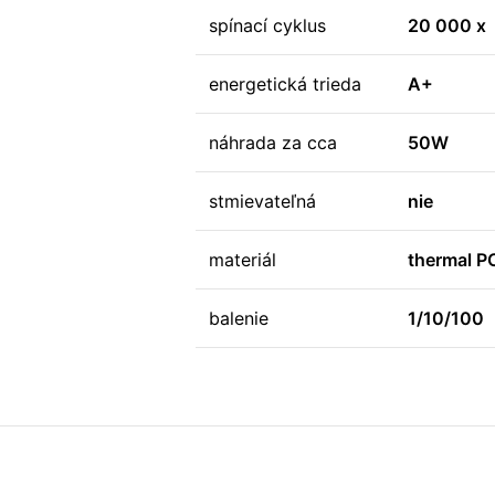
spínací cyklus
20 000 x
energetická trieda
A+
náhrada za cca
50W
stmievateľná
nie
materiál
thermal P
balenie
1/10/100