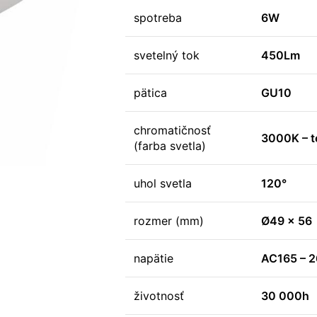
spotreba
6W
svetelný tok
450Lm
pätica
GU10
chromatičnosť
3000K – te
(farba svetla)
uhol svetla
120°
rozmer (mm)
Ø49 x 56
napätie
AC165 – 
životnosť
30 000h