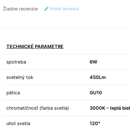
Žiadne recenzie
Pridať recenziu
TECHNICKÉ PARAMETRE
spotreba
6W
svetelný tok
450Lm
pätica
GU10
chromatičnosť (farba svetla)
3000K – teplá bie
uhol svetla
120°