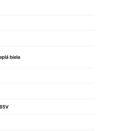
plá biela
265V