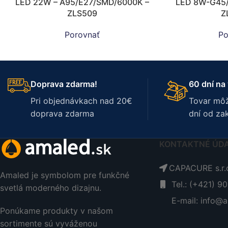
LED 22W – A95/E27/SMD/6000K –
LED 8W-G45
ZLS509
Z
Porovnať
Po
Doprava zdarma!
60 dní na 
Pri objednávkach nad 20€
Tovar môž
doprava zdarma
dní od za
KONTAKTNÉ ÚD
CAPACURE s.r.o
Amaled je symbolom pre funkčné
Tel.: (+421) 9
svetlá moderného dizajnu.
E-mail: info@a
Ponúkame produkty v našom
sortimente sú vyváženou