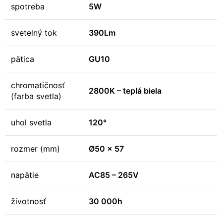
spotreba
5W
svetelný tok
390Lm
pätica
GU10
chromatičnosť
2800K – teplá biela
(farba svetla)
uhol svetla
120°
rozmer (mm)
Ø50 x 57
napätie
AC85 – 265V
životnosť
30 000h