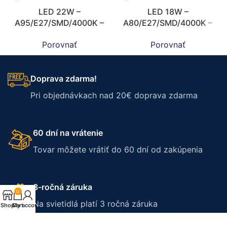
LED 22W –
LED 18W –
A95/E27/SMD/4000K –
A80/E27/SMD/4000K –
ZLS529
ZLS527
Porovnať
Porovnať
Doprava zdarma!
Pri objednávkach nad 20€ doprava zdarma
60 dní na vrátenie
Tovar môžete vrátiť do 60 dní od zakúpenia
3-ročná záruka
0
Na svietidlá platí 3 ročná záruka
Shop
Cart
My account