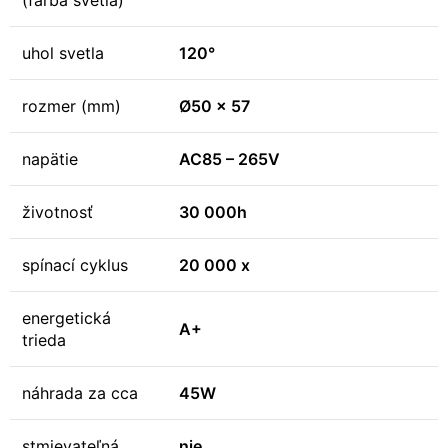
(farba svetla)
uhol svetla
120°
rozmer (mm)
Ø50 x 57
napätie
AC85 – 265V
životnosť
30 000h
spínací cyklus
20 000 x
energetická
A+
trieda
náhrada za cca
45W
stmievateľná
nie