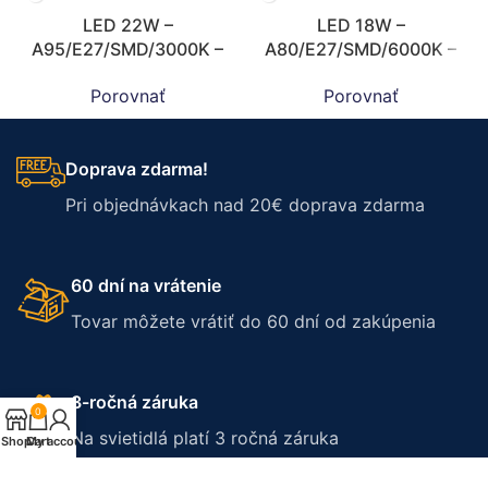
LED 22W –
LED 18W –
A95/E27/SMD/3000K –
A80/E27/SMD/6000K –
ZLS519
ZLS507
Porovnať
Porovnať
Doprava zdarma!
Pri objednávkach nad 20€ doprava zdarma
60 dní na vrátenie
Tovar môžete vrátiť do 60 dní od zakúpenia
3-ročná záruka
0
Na svietidlá platí 3 ročná záruka
Shop
Cart
My account