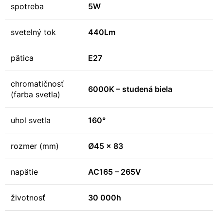
spotreba
5W
svetelný tok
440Lm
pätica
E27
chromatičnosť
6000K – studená biela
(farba svetla)
uhol svetla
160°
rozmer (mm)
Ø45 x 83
napätie
AC165 – 265V
životnosť
30 000h