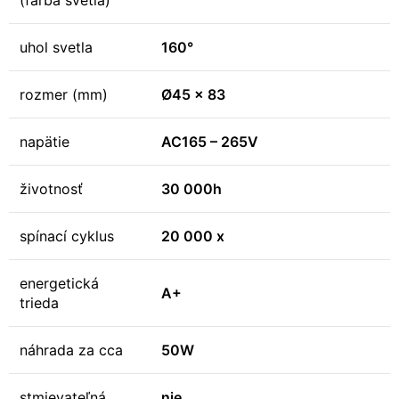
(farba svetla)
uhol svetla
160°
rozmer (mm)
Ø45 x 83
napätie
AC165 – 265V
životnosť
30 000h
spínací cyklus
20 000 x
energetická
A+
trieda
náhrada za cca
50W
stmievateľná
nie