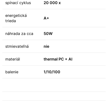
spínací cyklus
20 000 x
energetická
A+
trieda
náhrada za cca
50W
stmievateľná
nie
materiál
thermal PC + Al
balenie
1/10/100