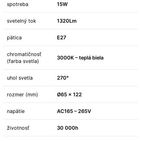
spotreba
15W
svetelný tok
1320Lm
pätica
E27
chromatičnosť
3000K – teplá biela
(farba svetla)
uhol svetla
270°
rozmer (mm)
Ø65 x 122
napätie
AC165 – 265V
životnosť
30 000h