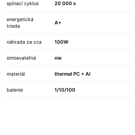
spínací cyklus
20 000 x
energetická
A+
trieda
náhrada za cca
100W
stmievateľná
nie
materiál
thermal PC + Al
balenie
1/10/100