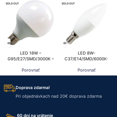
SOLD OUT
SOLD OUT
LED 18W –
LED 8W-
G95/E27/SMD/3000K –
C37/E14/SMD/6000K-
ZLS912
ZLS704
Porovnať
Porovnať
Doprava zdarma!
Pri objednávkach nad 20€ doprava zdarma
60 dní na vrátenie