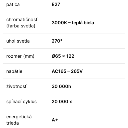
pätica
E27
chromatičnosť
3000K – teplá biela
(farba svetla)
uhol svetla
270°
rozmer (mm)
Ø65 x 122
napätie
AC165 – 265V
životnosť
30 000h
spínací cyklus
20 000 x
energetická
A+
trieda