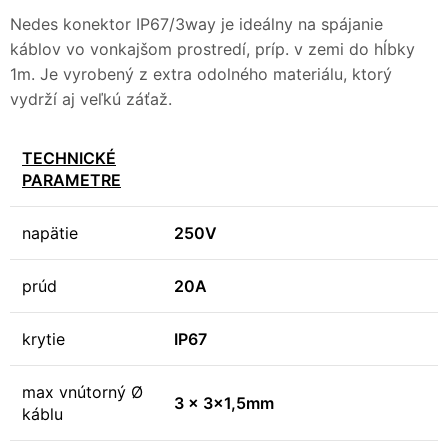
Nedes konektor IP67/3way je ideálny na spájanie
káblov vo vonkajšom prostredí, príp. v zemi do hĺbky
1m. Je vyrobený z extra odolného materiálu, ktorý
vydrží aj veľkú záťaž.
TECHNICKÉ
PARAMETRE
napätie
250V
prúd
20A
krytie
IP67
max vnútorný Ø
3 x 3×1,5mm
káblu