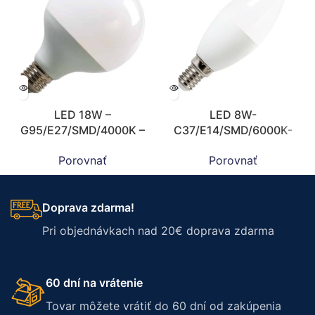
LED 18W –
LED 8W-
G95/E27/SMD/4000K –
C37/E14/SMD/6000K-
ZLS922
ZLS704
Porovnať
Porovnať
Doprava zdarma!
Pri objednávkach nad 20€ doprava zdarma
60 dní na vrátenie
Tovar môžete vrátiť do 60 dní od zakúpenia