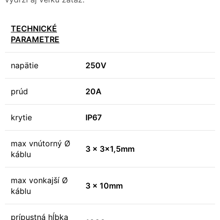
TECHNICKÉ
PARAMETRE
napätie
250V
prúd
20A
krytie
IP67
max vnútorný Ø
3 x 3×1,5mm
káblu
max vonkajší Ø
3 x 10mm
káblu
prípustná hĺbka