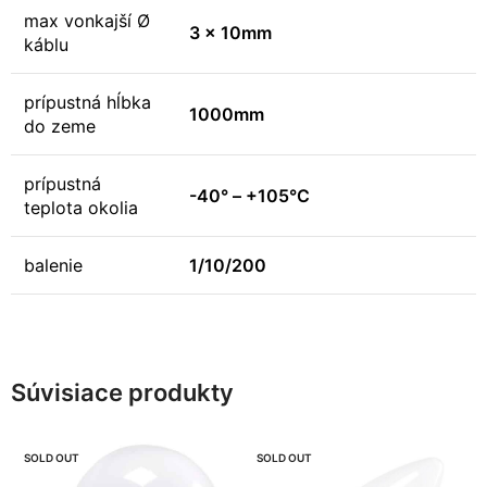
max vonkajší Ø
3 x 10mm
káblu
prípustná hĺbka
1000mm
do zeme
prípustná
-40° – +105°C
teplota okolia
balenie
1/10/200
Súvisiace produkty
SOLD OUT
SOLD OUT