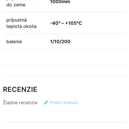
1000mm
do zeme
prípustná
-40° – +105°C
teplota okolia
balenie
1/10/200
RECENZIE
Žiadne recenzie
Pridať recenziu