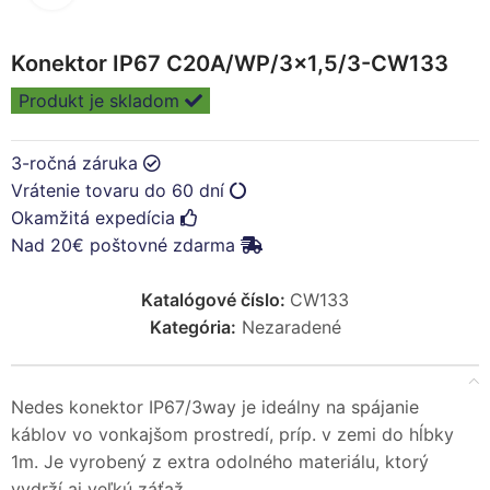
Konektor IP67 C20A/WP/3×1,5/3-CW133
Produkt je skladom
3-ročná záruka
Vrátenie tovaru do 60 dní
Okamžitá expedícia
Nad 20€ poštovné zdarma
Katalógové číslo:
CW133
Kategória:
Nezaradené
Nedes konektor IP67/3way je ideálny na spájanie
káblov vo vonkajšom prostredí, príp. v zemi do hĺbky
1m. Je vyrobený z extra odolného materiálu, ktorý
vydrží aj veľkú záťaž.