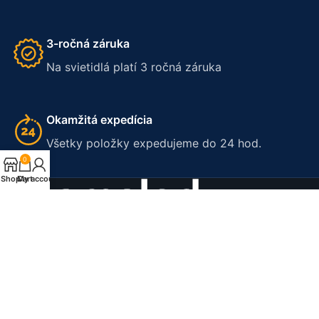
3-ročná záruka
Na svietidlá platí 3 ročná záruka
Okamžitá expedícia
Všetky položky expedujeme do 24 hod.
0
Shop
Cart
My account
Amaled je symbolom pre funkčné svetlá moderného
dizajnu.
Ponúkame produkty v našom sortimente sú vyváženou
kombináciou výnimočnej kvality a cenovej dostupnosti