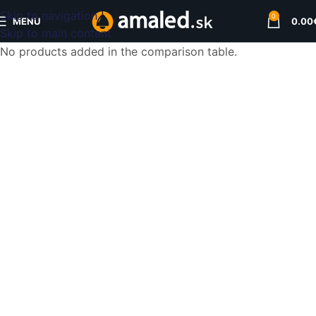
Skip to navigation
0
MENU
0.00
Skip to main content
No products added in the comparison table.